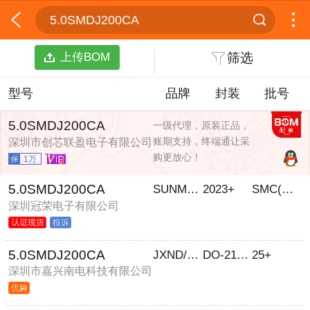
5.0SMDJ200CA
上传BOM
筛选
型号
品牌
封装
批号
5.0SMDJ200CA
一级代理，原装正品，
账期支持，终端通让采
深圳市创芯联盈电子有限公司
购更放心！
1万
5.0SMDJ200CA
SUNMATE/森美特
2023+
SMC(DO-214AB)
深圳冠荣电子有限公司
5.0SMDJ200CA
JXND/嘉兴南电
DO-214AB
25+
深圳市嘉兴南电科技有限公司