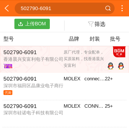
502790-6091
上传BOM
筛选
型号
品牌
封装
批号
502790-6091
原厂代理，专业配单，
买原装料，找香港晨兴
香港晨兴安富利电子有限公司
安富利
502790-6091
MOLEX
connector
22+
深圳市福田区晶康业电子商行
502790-6091
MOLEX
CONNECTOR
25+
深圳市硅诺电子科技有限公司