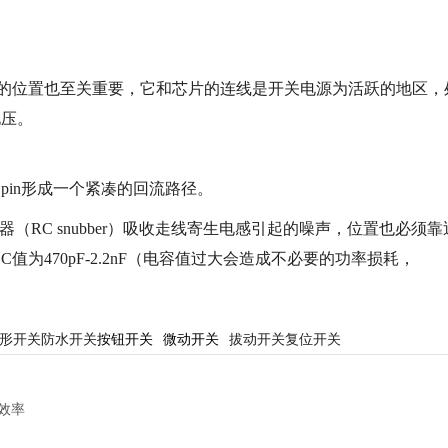
MOS管）的位置也至关重要，它和芯片的连线是开关电源为活跃的地区，
电压。
D pin形成一个紧凑的回流路径。
RC snubber）吸收走线寄生电感引起的噪声，位置也必须靠
m，C值为470pF-2.2nF（电容值过大会造成不必要的功率损耗，
形开关
防水开关
按钮开关
微动开关
拔动开关
复位开关
效率