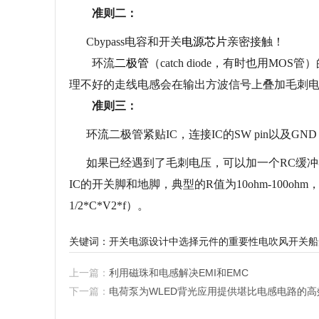
准则二：
Cbypass电容和开关
电源芯片
亲密接触！
环流
二极管
（catch diode，有时也用
理不好的走线电感会在输出方波信号上叠加毛刺
准则三：
环流二极管紧贴IC，连接IC的SW pin以及GN
如果已经遇到了毛刺电压，可以加一个RC缓冲器（
IC的开关脚和地脚，典型的R值为10ohm-100oh
1/2*C*V2*f）。
关键词：
开关电源设计中选择元件的重要性
电吹风开关
船
上一篇：
利用磁珠和电感解决EMI和EMC
下一篇：
电荷泵为WLED背光应用提供堪比电感电路的高