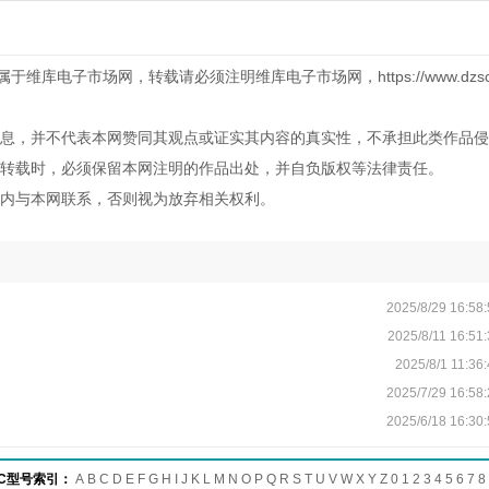
库电子市场网，转载请必须注明维库电子市场网，https://www.dzsc.
息，并不代表本网赞同其观点或证实其内容的真实性，不承担此类作品侵
转载时，必须保留本网注明的作品出处，并自负版权等法律责任。
内与本网联系，否则视为放弃相关权利。
2025/8/29 16:58
2025/8/11 16:51
2025/8/1 11:36
2025/7/29 16:58
2025/6/18 16:30
IC型号索引：
A
B
C
D
E
F
G
H
I
J
K
L
M
N
O
P
Q
R
S
T
U
V
W
X
Y
Z
0
1
2
3
4
5
6
7
8