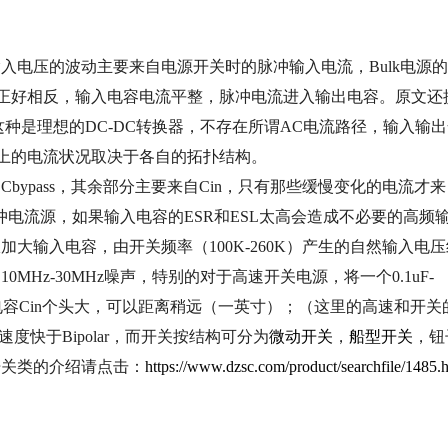
电压的波动主要来自电源开关时的脉冲输入电流，Bulk电源
情况正好相反，输入电容电流平整，脉冲电流进入输出电容。原文还
uk（据说这种是理想的DC-DC转换器，不存在所谓AC电流路径，输入输
上的电流状况取决于各自的拓扑结构。
pass，其余部分主要来自Cin，只有那些缓慢变化的电流才来
电流源，如果输入电容的ESR和ESL太高会造成不必要的高频
大输入电容，由开关频率（100K-260K）产生的自然输入电压
Hz-30MHz噪声，特别的对于高速开关电源，将一个0.1uF-
ulk电容Cin个头大，可以距离稍远（一英寸）；（这里的高速和开关
度快于Bipolar，而开关按结构可分为
微动开关
，
船型开关
，钮
开关类的介绍请点击：
https://www.dzsc.com/product/searchfile/1485.