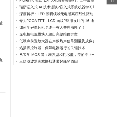
Pickering 推出 LXI 大电流开关系列，支持最高 80A、300V
瑞萨嵌入式 AI 技术漫谈?嵌入式系统机器学习终极指南
深度解析：LED 照明领域无电感高压线性驱动 IC - WD10 - 3
专为?GOA TFT - LCD 面板?应用设计的 16 通道高压电平移位器
处
如何学好单片机？终于有人整理清晰了！
充电桩电源模块无输出完整维修方案
低噪声前置放大器在声致热声信号测量及成像实验研究中的
热插拔控制器：保障电器运行的关键技术
从零学 MOS 管：增强型和耗尽型，差的不止一点点
近
三阶滤波器衰减快却通带起峰的原因