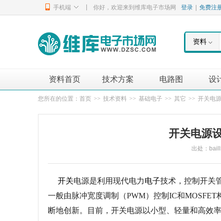
|
手机端
你好，欢迎来到维库电子市场网
登录
|
免费注
资料
资料首页
技术方案
电路图
设
您所在的位置：
首页
>>
技术资料
>>
基础电子
>>
其它
>>
开关电
开关电源
出处：baill
开关
电源是利用现代电力
电子
技术，控制开关
一般由脉冲宽度调制（PWM）控制IC和MOSF
断地创新。目前，开关电源以小型、轻量和高效