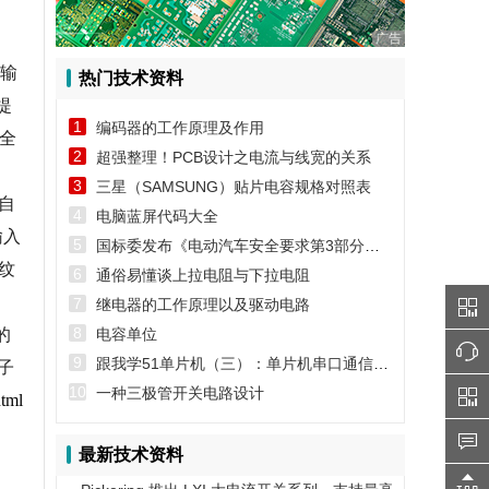
广告
的输
热门技术资料
提
1
编码器的工作原理及作用
出全
2
超强整理！PCB设计之电流与线宽的关系
3
三星（SAMSUNG）贴片电容规格对照表
自
4
电脑蓝屏代码大全
输入
5
国标委发布《电动汽车安全要求第3部分：人员触电防护》第1号修改单
纹
6
通俗易懂谈上拉电阻与下拉电阻
7
继电器的工作原理以及驱动电路
8
的
电容单位
9
跟我学51单片机（三）：单片机串口通信实例
子
10
一种三极管开关电路设计
html
最新技术资料