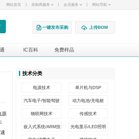
|
|
|
网站首页
采购商服务
会员服务
网站导航
一键发布采购
上传BOM
通
IC百科
免费样品
广告
技术分类
电源技术
单片机与DSP
汽车电子/智能驾驶
动力电池/充电桩
电源
物联网技术
传感技术
不
嵌入式系统/ARM技术
光电显示/LED照明
飞速