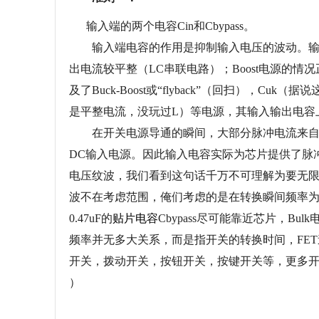
输入端的两个电容Cin和Cbypass。
输入端电容的作用是抑制输入电压的波动。输入
出电流较平整（LC串联电路）；Boost电源的
及了Buck-Boost或“flyback”（回扫），C
是平整电流，没玩过L）等电源，其输入输出电容
在开关电源导通的瞬间，大部分脉冲电流来自Cby
DC输入电源。因此输入电容实际为芯片提供了脉冲
电压纹波，我们看到这句话千万不可理解为要无限加
波不在考虑范围，俺们考虑的是在转换瞬间频率为10M
0.47uF的
贴片电容
Cbypass尽可能靠近芯片，B
频率并无多大关系，而是指开关的转换时间，FET速
开关，拨动开关，按钮开关，按键开关等，更多
）