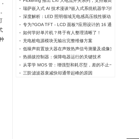
Pickering 推出 LXI 大电流开关系列，支持最高 80A、300V
备，
瑞萨嵌入式 AI 技术漫谈?嵌入式系统机器学习终极指南
用。
深度解析：LED 照明领域无电感高压线性驱动 IC - WD10 - 3
可
专为?GOA TFT - LCD 面板?应用设计的 16 通道高压电平移位器
式
如何学好单片机？终于有人整理清晰了！
种
充电桩电源模块无输出完整维修方案
低噪声前置放大器在声致热声信号测量及成像实验研究中的
热插拔控制器：保障电器运行的关键技术
从零学 MOS 管：增强型和耗尽型，差的不止一点点
三阶滤波器衰减快却通带起峰的原因