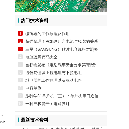
广告
热门技术资料
1
编码器的工作原理及作用
2
超强整理！PCB设计之电流与线宽的关系
3
三星（SAMSUNG）贴片电容规格对照表
4
电脑蓝屏代码大全
5
国标委发布《电动汽车安全要求第3部分：人员触电防护》第1号修改单
6
通俗易懂谈上拉电阻与下拉电阻
7
继电器的工作原理以及驱动电路
8
电容单位
9
跟我学51单片机（三）：单片机串口通信实例
10
一种三极管开关电路设计
）。
最新技术资料
个控