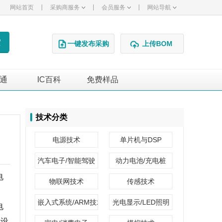
|
|
|
网站首页
采购商服务
会员服务
网站导航
一键发布采购
上传BOM
通
IC百科
免费样品
广告
技术分类
电源技术
单片机与DSP
汽车电子/智能驾驶
动力电池/充电桩
电
物联网技术
传感技术
嵌入式系统/ARM技术
光电显示/LED照明
电
保设