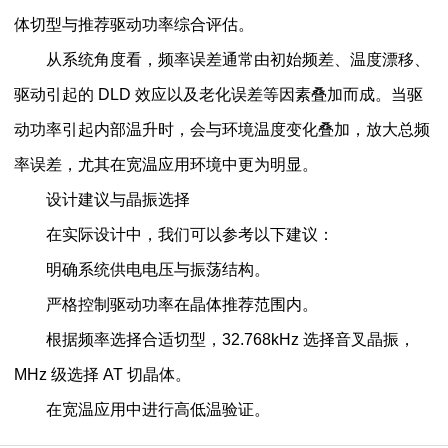
体切型与推荐驱动功率综合评估。
从系统角度看，频率误差通常由初始频差、温度漂移、
驱动引起的 DLD 效应以及老化误差等因素叠加而成。当驱
动功率引起内部温升时，会与环境温度变化叠加，放大总频
率误差，尤其在宽温应用环境中更为明显。
设计建议与晶振选择
在实际设计中，我们可以参考以下建议：
明确系统供电电压与振荡结构。
严格控制驱动功率在晶体推荐范围内。
根据频率选择合适切型，32.768kHz 选择音叉晶振，
MHz 级选择 AT 切晶体。
在宽温应用中进行高低温验证。