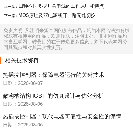
四种不同类型开关电源的工作原理和特点
上一篇：
MOS原理及双电源断开一路无缝切换
下一篇：
免责声明: 凡注明来源本网的所有作品，均为本网合法拥有版
权或有权使用的作品，欢迎转载，注明出处。非本网作品均
来自互联网，转载目的在于传递更多信息，并不代表本网赞
同其观点和对其真实性负责。
相关技术资料
热插拔控制器：保障电器运行的关键技术
日期：2026-08-07
微沟槽结构 IGBT 的仿真设计与优化分析
日期：2026-08-06
热插拔控制器：现代电器可靠性与安全性的保障
日期：2026-08-06