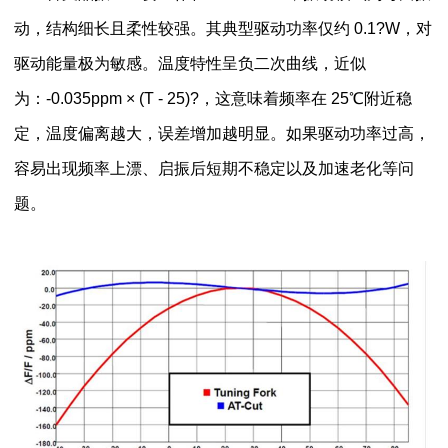
动，结构细长且柔性较强。其典型驱动功率仅约 0.1?W，对
驱动能量极为敏感。温度特性呈负二次曲线，近似
为：-0.035ppm × (T - 25)?，这意味着频率在 25℃附近稳
定，温度偏离越大，误差增加越明显。如果驱动功率过高，
容易出现频率上漂、启振后短期不稳定以及加速老化等问
题。