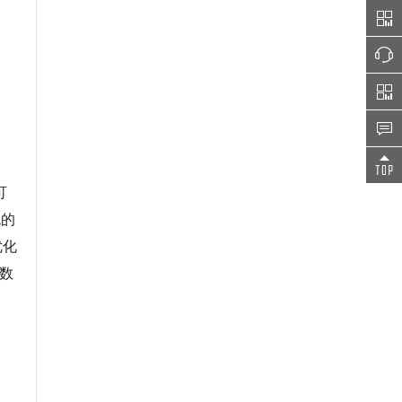
可
统的
优化
大数