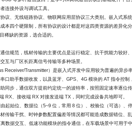
发者连接外设与调试工具。
议、无线链路协议、物联网应用层协议三大类别。嵌入式系
线成本四个硬限制，所有协议的设计都是对这四类资源的差异化
项目稀缺的资源，选合适的。
信规范，线材传输的主要优点是运行稳定、抗干扰能力较好
片交互与厂区长距离信号传输等多种场景。
ous Receiver/Transmitter）是嵌入式开发中应用较为普遍的异步
口助手数据收发，以及蓝牙、GPS、4G 模块的 AT 指令控制
辅助同步，通信双方提前约定统一的波特率，按照固定速率逐位
 RX、接收端 RX 对接发送端 TX，同时完成设备共地即可。
由起始位、数据位（5~9 位，常用 8 位）、校验位（可选）、
线材传输干扰、时钟参数配置偏差等情况都可能造成数据错位、
短距离数据交互、低速功能模块的指令通信，在车载场景中可用于