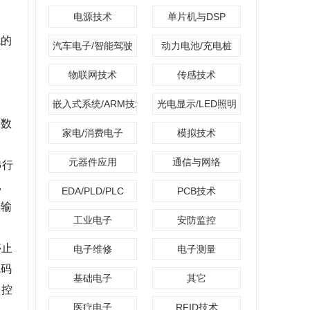
电源技术
单片机与DSP
统的
汽车电子/智能驾驶
动力电池/充电桩
分
物联网技术
传感技术
嵌入式系统/ARM技术
光电显示/LED照明
、数
家电/消费电子
模拟技术
元器件应用
通信与网络
串行
，
EDA/PLD/PLC
PCB技术
传输
工业电子
安防监控
停止
电子维修
电子测量
乱码
基础电子
其它
中控
医疗电子
RFID技术