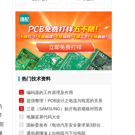
广告
热门技术资料
1
编码器的工作原理及作用
2
超强整理！PCB设计之电流与线宽的关系
的
3
三星（SAMSUNG）贴片电容规格对照表
节
4
电脑蓝屏代码大全
层
5
国标委发布《电动汽车安全要求第3部分：人员触电防护》第1号修改单
6
规
通俗易懂谈上拉电阻与下拉电阻