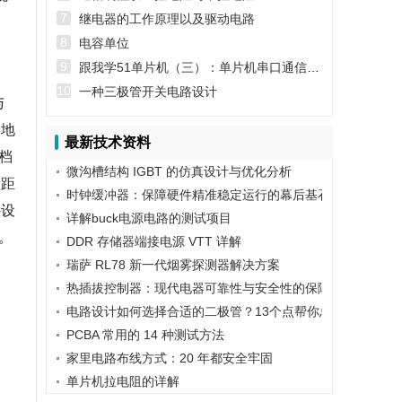
7
继电器的工作原理以及驱动电路
，
8
电容单位
9
跟我学51单片机（三）：单片机串口通信实例
10
一种三极管开关电路设计
与
备地
最新技术资料
档
微沟槽结构 IGBT 的仿真设计与优化分析
短距
时钟缓冲器：保障硬件精准稳定运行的幕后基石
外设
详解buck电源电路的测试项目
。
DDR 存储器端接电源 VTT 详解
瑞萨 RL78 新一代烟雾探测器解决方案
热插拔控制器：现代电器可靠性与安全性的保障
电路设计如何选择合适的二极管？13个点帮你总结，搞定二
PCBA 常用的 14 种测试方法
家里电路布线方式：20 年都安全牢固
单片机拉电阻的详解