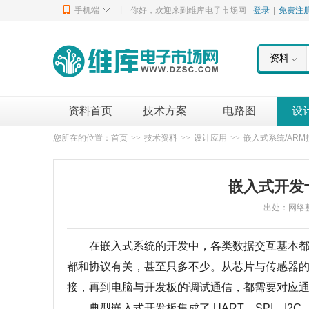
|
手机端
你好，欢迎来到维库电子市场网
登录
|
免费注
资料
资料首页
技术方案
电路图
设
您所在的位置：
首页
>>
技术资料
>>
设计应用
>>
嵌入式系统/ARM
嵌入式开发
出处：网络整理 
在嵌入式系统的开发中，各类数据交互基本都依
都和协议有关，甚至只多不少。从芯片与传感器
接，再到电脑与开发板的调试通信，都需要对应
典型嵌入式开发板集成了 UART、SPI、I2