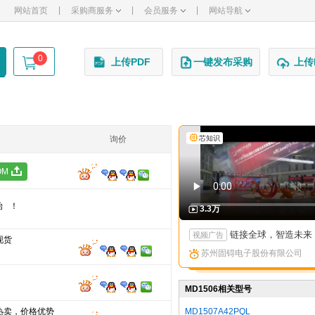
|
|
|
网站首页
采购商服务
会员服务
网站导航
0
上传PDF
一键发布采购
上传
询价
芯知识
OM
始！
3.3万
链接全球，智造未来：苏州固锝以创新矩阵亮相国际高端产
视频广告
现货
苏州固锝电子股份有限公司
MD1506相关型号
热卖，价格优势
MD1507A42PQL