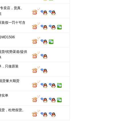
UN专卖店，货真、
信
原装假一罚十可含
MD1506
货/优势渠道/提供
单
单，只做原装
分现货量大期货
持实单
现货，杜绝假货。