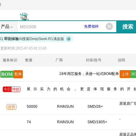
册
产品
免费领样
即刻体验
AI搜索DeepSeek-R1满血版
更新时间:2025-07-05 01:13:43
服务标识
数量
厂商
封装/批号
说明
BOM
18年用芯服务，承接一站式BOM配单
配单
上传
B
展示实力的机会，更是体现服务的开
今日
特价
原装原厂
50000
RAINSUN
SMD/26+
优势
-
74
RAINSUN
SMD/1805+
原装正品