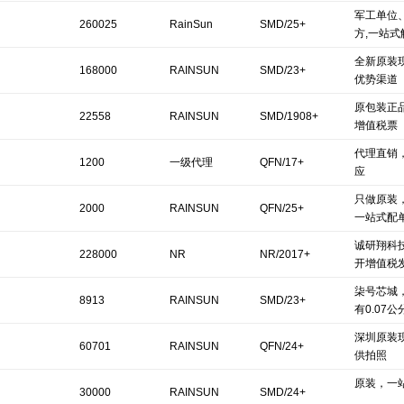
军工单位
260025
RainSun
SMD/25+
方,一站式
全新原装现
168000
RAINSUN
SMD/23+
优势渠道
原包装正品
22558
RAINSUN
SMD/1908+
增值税票
代理直销
1200
一级代理
QFN/17+
应
只做原装
2000
RAINSUN
QFN/25+
一站式配
诚研翔科
228000
NR
NR/2017+
开增值税
柒号芯城
8913
RAINSUN
SMD/23+
有0.07公
深圳原装
60701
RAINSUN
QFN/24+
供拍照
原装，一
30000
RAINSUN
SMD/24+