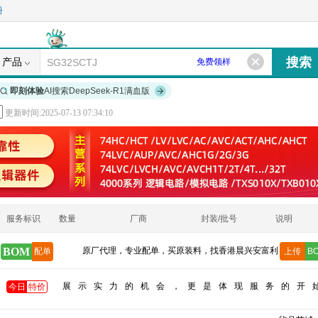
册
产品
免费领样
即刻体验
AI搜索DeepSeek-R1满血版
更新时间:2025-07-13 07:34:10
服务标识
数量
厂商
封装/批号
说明
BOM
原厂代理，专业配单，买原装料，找香港晨兴安富利
配单
上传
B
展示实力的机会，更是体现服务的开
今日
特价