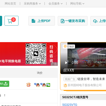
|
|
|
网站首页
采购商服务
会员服务
网站导航
0
上传PDF
一键发布采购
上传
芯知识
广告
3.3万
询价
链接全球，智造未来：苏州固锝以创新矩阵亮相国际高端产
视频广告
OM
苏州固锝电子股份有限公司
始！
SG32SCTJ相关型号
SG32SVTG