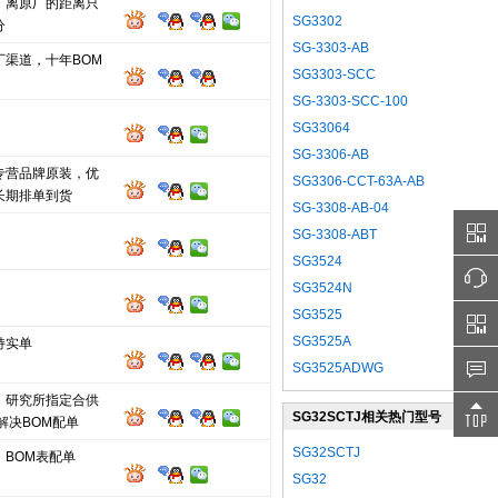
，离原厂的距离只
SG3302
分
SG-3303-AB
厂渠道，十年BOM
SG3303-SCC
SG-3303-SCC-100
SG33064
SG-3306-AB
专营品牌原装，优
SG3306-CCT-63A-AB
长期排单到货
SG-3308-AB-04
SG-3308-ABT
SG3524
SG3524N
SG3525
SG3525A
持实单
SG3525ADWG
、研究所指定合供
SG32SCTJ相关热门型号
解决BOM配单
SG32SCTJ
，BOM表配单
SG32