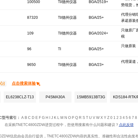
100500
TI/德州仪器
BGA/2519+
势现货，
代理分销
87320
TI/德州仪器
BGA/25+
承诺原装
只做原厂
109
TI/德州仪器
BGA/2024+
税
只做原装
96
TI
BGA/25+
代理渠道
9650
TI/德州仪器
BGA/23+
点击搜索体验
心]
EL6238CLZ-T13
P4SMA30A
1SMB5913BT3G
KDS184-RTK/
IC型号索引：
A
B
C
D
E
F
G
H
I
J
K
L
M
N
O
P
Q
R
S
T
U
V
W
X
Y
Z
0
1
2
3
4
5
6
7
8
在采购TNETC4800ZDW进货过程中，您使用搜索有什么问题和建议？
点此反馈
800ZDW信息由会员自行提供，TNETC4800ZDW内容的真实性、准确性和合法性