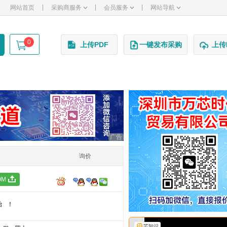
|
|
|
网站首页
采购商服务
会员服务
网站导航
0
上传PDF
一键发布采购
上传
广告
询价
OM
始！
芯知识