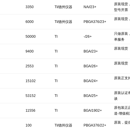
原装现货
3350
TI/德州仪器
NA//23+
型号开票
原装现货
6000
TI/德州仪器
PBGA376/23+
只做原装
50000
TI
-/26+
单服务
原装现货
9400
TI
BGA/23+
原装现货
2553
TI
BGA/26+
原装正支
15102
TI
BGA/24+
原装认证
53152
TI
BGA/25+
谈
原包装正
11556
TI
BGA/1902+
道-增值税
原装，提
100
TI/德州仪器
PBGA376/22+