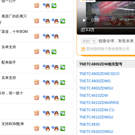
，假一罚十
，离原厂的距离只
分
3.3万
厂渠道，十年BOM
链接全球，智造未来：苏州固锝以创新矩阵亮相国际高端产
视频广告
，实单支持
苏州固锝电子股份有限公司
，配单能手
TNETC4800ZDW相关型号
TNETC4800ZDWCISCO
，实单支持
TNETC4800ZDWG
TNETC4800ZDWGU
库存，假一赔十
TNETC4810ZDW
TNETC4810ZDWARRIS
TNETC4810ZDW-CU
TNETC4810ZDWGU
，支持BOM配单
TNETC4830
TNETC48302DWGU