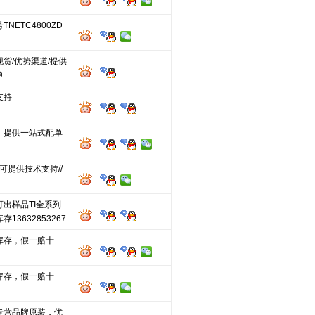
NETC4800ZD
货/优势渠道/提供
单
支持
，提供一站式配单
/可提供技术支持//
出样品TI全系列-
13632853267
库存，假一赔十
库存，假一赔十
专营品牌原装，优