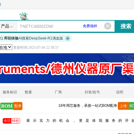
册
产品
免费领样
即刻体验
AI搜索DeepSeek-R1满血版
更新时间:2025-07-04 22:58:57
服务标识
数量
厂商
封装/批号
说明
BOM
18年用芯服务，承接一站式BOM配单
配单
上传
B
展示实力的机会，更是体现服务的开
今日
特价