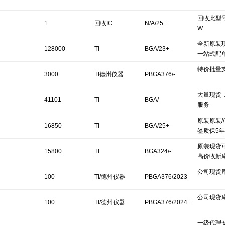
回收此型号T
1
回收IC
N/A/25+
W
全新原装现
128000
TI
BGA/23+
一站式配
特价批量
3000
TI德州仪器
PBGA376/-
大量现货
41101
TI
BGA/-
服务
原装原装/
16850
TI
BGA/25+
签质保5年
原装现货可
15800
TI
BGA324/-
高价收新库存
公司现货
100
TI/德州仪器
PBGA376/2023
公司现货
100
TI/德州仪器
PBGA376/2024+
一级代理