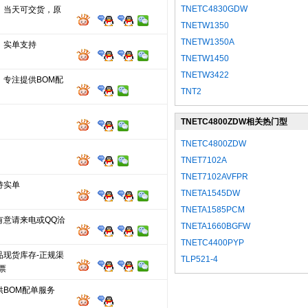
TNETC4830GDW
，当天可交货，原
TNETW1350
TNETW1350A
，实单支持
TNETW1450
TNETW3422
，专注提供BOM配
TNT2
TNETC4800ZDW相关热门型
号
TNETC4800ZDW
TNET7102A
TNET7102AVFPR
持实单
TNETA1545DW
TNETA1585PCM
有意请来电或QQ洽
TNETA1660BGFW
TNETC4400PYP
品现货库存-正规渠
TLP521-4
票
供BOM配单服务