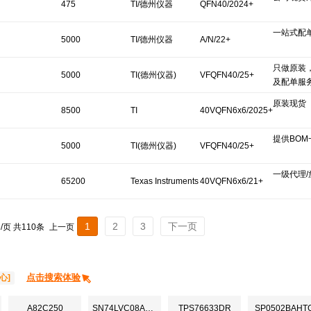
475
TI/德州仪器
QFN40/2024+
一站式配
5000
TI/德州仪器
A/N/22+
只做原装
5000
TI(德州仪器)
VFQFN40/25+
及配单服
原装现货
8500
TI
40VQFN6x6/2025+
提供BO
5000
TI(德州仪器)
VFQFN40/25+
一级代理/
65200
Texas Instruments
40VQFN6x6/21+
1
2
3
下一页
条/页 共110条
上一页
点击搜索体验
心]
A82C250
SN74LVC08ADBR
TPS76633DR
SP0502BAHT