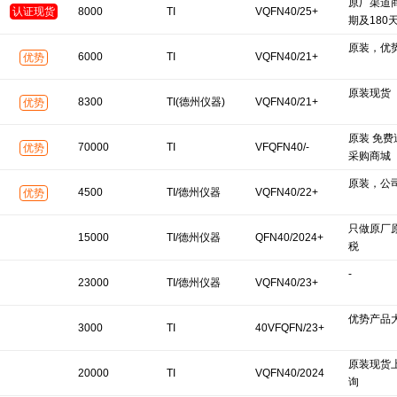
原厂渠道
认证现货
8000
TI
VQFN40/25+
期及180
原装，优
6000
TI
VQFN40/21+
优势
原装现货
8300
TI(德州仪器)
VQFN40/21+
优势
原装 免费
70000
TI
VFQFN40/-
优势
采购商城
原装，公
4500
TI/德州仪器
VQFN40/22+
优势
只做原厂
15000
TI/德州仪器
QFN40/2024+
税
-
23000
TI/德州仪器
VQFN40/23+
优势产品
3000
TI
40VFQFN/23+
原装现货
20000
TI
VQFN40/2024
询