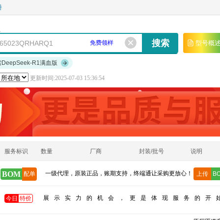
册
免费领样
型号概
索DeepSeek-R1满血版
更新时间:2025-07-03 15:36:54
服务标识
数量
厂商
封装/批号
说明
BOM
一级代理，原装正品，账期支持，终端通让采购更放心！
配单
上传
B
展示实力的机会，更是体现服务的开
今日
特价