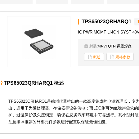
TPS65023QRHARQ1
IC PWR MGMT LI-ION SYST 40
封装:
40-VFQFN 裸露焊盘
概述
规格参数
TPS65023QRHARQ1 概述
TPS65023QRHARQ1是德州仪器推出的一款高度集成的电源管理I
出，适用于为微处理器、存储器等设备供电；而LDO则可为低噪声需求的应
护、过温保护及欠压锁定，确保在恶劣汽车环境中可靠运行。其小型封装
注意按照推荐的外部元件参数进行配置以保证最佳性能。