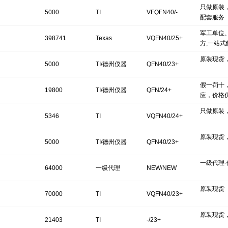
只做原装
5000
TI
VFQFN40/-
配套服务
军工单位
398741
Texas
VQFN40/25+
方,一站式
原装现货
Instruments/德州
5000
TI/德州仪器
QFN40/23+
仪器
假一罚十
19800
TI/德州仪器
QFN/24+
应，价格
只做原装
5346
TI
VQFN40/24+
原装现货
5000
TI/德州仪器
QFN40/23+
一级代理-
64000
一级代理
NEW/NEW
原装现货
70000
TI
VQFN40/23+
原装现货
21403
TI
-/23+