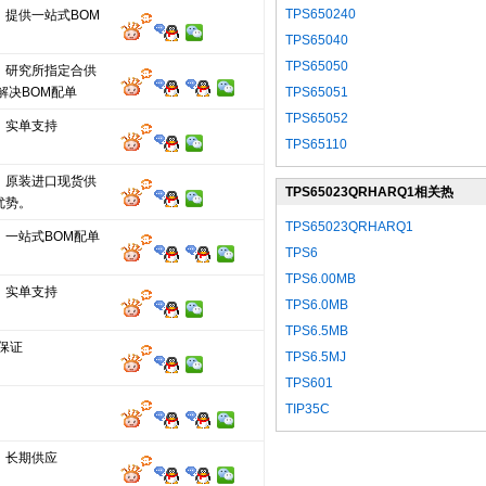
TPS650240
，提供一站式BOM
TPS65040
TPS65050
、研究所指定合供
解决BOM配单
TPS65051
TPS65052
，实单支持
TPS65110
，原装进口现货供
TPS65023QRHARQ1相关热
优势。
门型号
TPS65023QRHARQ1
，一站式BOM配单
TPS6
TPS6.00MB
，实单支持
TPS6.0MB
TPS6.5MB
保证
TPS6.5MJ
TPS601
TIP35C
，长期供应