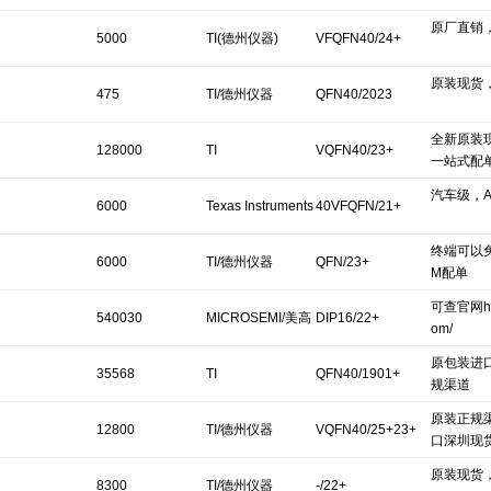
原厂直销
5000
TI(德州仪器)
VFQFN40/24+
原装现货
475
TI/德州仪器
QFN40/2023
全新原装现
128000
TI
VQFN40/23+
一站式配
汽车级，AE
6000
Texas Instruments
40VFQFN/21+
终端可以
6000
TI/德州仪器
QFN/23+
M配单
可查官网http
540030
MICROSEMI/美高
DIP16/22+
om/
原包装进
森美
35568
TI
QFN40/1901+
规渠道
原装正规
12800
TI/德州仪器
VQFN40/25+23+
口深圳现
原装现货
8300
TI/德州仪器
-/22+