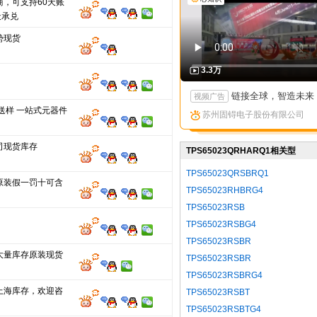
商，可支持60天账
天承兑
势现货
3.3万
链接全球，智造未来：苏州固锝以创新矩阵亮相国际高端产
视频广告
送样 一站式元器件
苏州固锝电子股份有限公司
司现货库存
TPS65023QRHARQ1相关型
号
TPS65023QRSBRQ1
原装假一罚十可含
TPS65023RHBRG4
TPS65023RSB
TPS65023RSBG4
TPS65023RSBR
大量库存原装现货
TPS65023RSBR
TPS65023RSBRG4
上海库存，欢迎咨
TPS65023RSBT
TPS65023RSBTG4