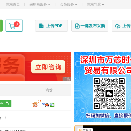
|
|
|
网站首页
采购商服务
会员服务
网站导航
0
述
上传PDF
一键发布采购
上传
广告
询价
OM
始！
芯知识