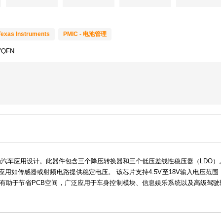
Texas Instruments
PMIC - 电池管理
VQFN
C，专为汽车应用设计。此器件包含三个降压转换器和三个低压差线性稳压器（LD
用如传感器或射频电路提供稳定电压。 该芯片支持4.5V至18V输入电压范
有助于节省PCB空间，广泛应用于车身控制模块、信息娱乐系统以及高级驾驶辅