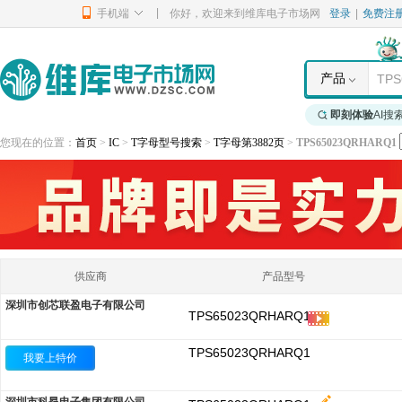
|
手机端
你好，欢迎来到维库电子市场网
登录
|
免费注
产品
即刻体验
AI搜
您现在的位置：
首页
>
IC
>
T字母型号搜索
>
T字母第3882页
>
TPS65023QRHARQ1
供应商
产品型号
深圳市创芯联盈电子有限公司
TPS65023QRHARQ1
TPS65023QRHARQ1
我要上特价