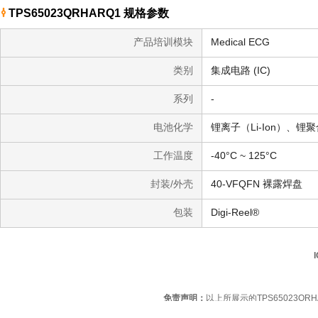
TPS65023QRHARQ1 规格参数
产品培训模块
Medical ECG
类别
集成电路 (IC)
系列
-
电池化学
锂离子（Li-Ion）、锂聚合
工作温度
-40°C ~ 125°C
封装/外壳
40-VFQFN 裸露焊盘
包装
Digi-Reel®
免责声明：
以上所展示的TPS65023Q
友情提醒：
为规避购买TPS65023QRHARQ