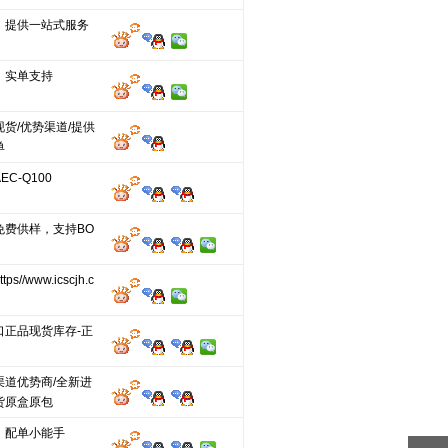
，提供一站式服务
，实单支持
货/优势渠道/提供
单
C-Q100
免费供样，支持BO
s//www.icscjh.c
口正品现货库存-正
渠道优势商/全新进
货原盒原包
，配单小能手