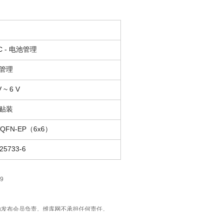
C - 电池管理
管理
V ~ 6 V
贴装
VQFN-EP（6x6）
25733-6
9
法性由发布会员负责。维库网不承担任何责任。
质量。推荐使用"DZSC委托交易服务"，买卖都安全。