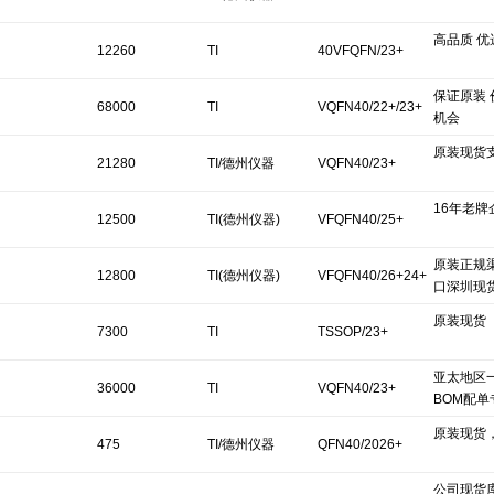
高品质 优
12260
TI
40VFQFN/23+
保证原装
68000
TI
VQFN40/22+/23+
机会
原装现货
21280
TI/德州仪器
VQFN40/23+
16年老牌
12500
TI(德州仪器)
VFQFN40/25+
原装正规
12800
TI(德州仪器)
VFQFN40/26+24+
口深圳现
原装现货
7300
TI
TSSOP/23+
亚太地区
36000
TI
VQFN40/23+
BOM配
原装现货
475
TI/德州仪器
QFN40/2026+
公司现货