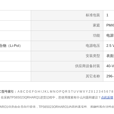
标准包装
1
家庭
PMI
功能
电源
物（Li-Pol）
电源电压
2.5 
安装类型
表面
供应商设备封装
40-
其它名称
296-
IC型号索引：
A
B
C
D
E
F
G
H
I
J
K
L
M
N
O
P
Q
R
S
T
U
V
W
X
Y
Z
0
1
2
3
4
5
6
7
8
在采购TPS65023QRHARQ1进货过程中，您使用搜索有什么问题和建议？
点此反馈
RHARQ1信息由会员自行提供，TPS65023QRHARQ1内容的真实性、准确性和合
1产品风险，建议您在购买TPS65023QRHARQ1相关产品前务必确认供应商资质及产品