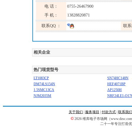
电 话：
0755-26467900
手 机：
13828820871
联系QQ ：
联系
相关企业
热门现货型号
LT1083CP
SN74HC148N
DM74LS154N
HEF4071BP
1.5SMC13CA
AP1250H
NJM2035M
NRF24LE1-O17
关于我们
|
服务项目
|
付款方式
|
联系我
©
2026 维库电子市场网（www.dzsc
二十一年专注打造优