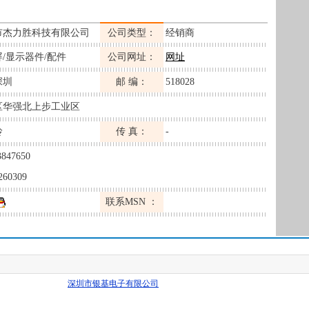
市杰力胜科技有限公司
公司类型：
经销商
/显示器件/配件
公司网址：
网址
深圳
邮 编：
518028
区华强北上步工业区
玲
传 真：
-
3847650
260309
联系MSN ：
深圳市银基电子有限公司