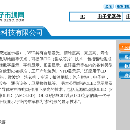
IC
电子元器件
胜科技有限公司
公
空荧光显示器），VFD具有自动发光、清晰度高、亮度高、寿命
客
色彩艳丽等优点，可提供CIG（集成芯片）技术，包括驱动集成
括数字显示、字符显示、图案显示、点阵显示等在内的各种类型
执
合欧盟Rosh标准，工厂产能位列。VFD显示屏广泛应用于CD，
联
；冰箱，微波炉，洗衣机，空调，抽油烟机；汽车时钟，电子秤，
设备，通信设备，卫星接收机等。 另本公司经销OLED显示屏及
半导体材料在电场作用下发光的技术，包括无源驱动型OLED（P
OLED（AMOLED）.OLED是继CRT以及LCD之后的新一代平
平板显示行业的专家称为“梦幻般的显示技术”。
示屏