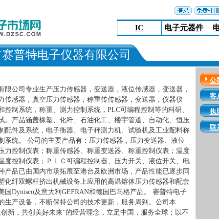
IC
电子元器件
市赛普特电子仪器有限公司
公
有限公司专业生产压力传感器，变送器，液位传感器，变送器，
客
力传感器，真空压力传感器，称重传传感器，变送器，仪器仪
和控制系统，称重、测力控制系统，PLC可编程控制等的科研、
执
试。产品涵盖橡塑、化纤、石油化工、楼宇管道、自动化、恒压
联
制配件及系统，电子衡器、电子秤测力机、试验机及工业配料称
制系统。 公司的主要产品有：压力传感器，压力变送器、液位
压力控制仪表；称重传感器、称重变送器、称重控制仪表；温度
温度控制仪表；ＰＬＣ可编程控制器、压力开关、液位开关、电
种产品已由国内市场拓展至港台及欧洲市场，产品性能已逐步同
塑化纤双螺杆挤出机械设备上应用的高温熔体压力传感器和配套
Dynisco及意大利GEFRAN和德国巴马格产品。 赛普特电子
的生产设备，不断保持公司的技术更新，服务周到。公司本
取创新，共创美好未来”的经营理念，立足中国，服务全球；以不