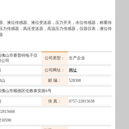
器、液位传感器、液位变送器，压力开关，水位传感器，称重传
压力传感器，风压变送器，高温压力传感器，仪器仪表，液位传
器
省佛山市赛普特电子仪
公司类型：
生产企业
限公司
器
公司网址：
网址
佛山
邮 编：
528308
省佛山市顺德区伦教泰安路6号
朝
传 真：
0757-22815638
22815668
210590