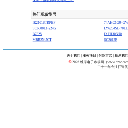
深圳市索歌特科技有限公司
热门现货型号
IR2101STRPBF
74AHC1G04G
SC6600L1-224G
LY6264SL-70LL
B7825
IXFH30N50
MBR2545CT
SC2612E
关于我们
|
服务项目
|
付款方式
|
联系我
©
2026 维库电子市场网（www.dzsc
二十一年专注打造优