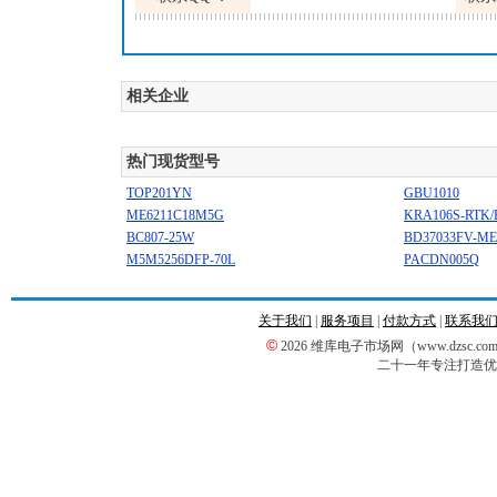
相关企业
热门现货型号
TOP201YN
GBU1010
ME6211C18M5G
KRA106S-RTK/
BC807-25W
BD37033FV-ME
M5M5256DFP-70L
PACDN005Q
关于我们
|
服务项目
|
付款方式
|
联系我
©
2026 维库电子市场网（www.dzsc
二十一年专注打造优