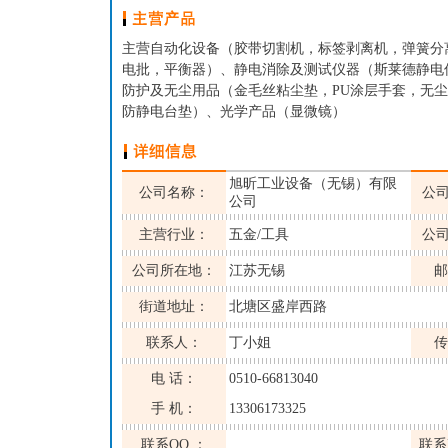
主营自动化设备（胶带切割机，标签剥离机，弹簧分离
电批，平衡器）、静电消除及测试仪器（斯莱德静电仪
防护及无尘用品（金毛丝粘尘垫，PU涂层手套，无
防静电台垫）、光学产品（显微镜）
旭昕工业设备（无锡）有限
公司名称：
公
公司
主营行业：
五金/工具
公
公司所在地：
江苏无锡
邮
街道地址：
北塘区盛岸西路
联系人：
丁小姐
传
电 话：
0510-66813040
手 机：
13306173325
联系QQ ：
联系