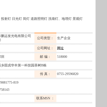
 投射灯 日光灯 筒灯 道路照明灯 洗墙灯、地埋灯 景观灯
市鹏运发光电有限公司
公司类型：
生产企业
部
公司网址：
网址
深圳
邮 编：
518000
西乡固戍华丰第一科技园茶树B栋
传 真：
0755-29596820
29081775-819
758143
联系MSN ：