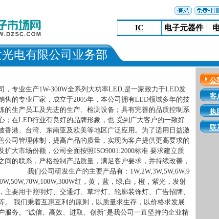
IC
电子元器件
发光电有限公司业务部
公
，专业生产1W-300W全系列大功率LED,是一家致力于LED发
客
售的专业厂家，成立于2005年，本公司拥有LED领域多年的技
练的生产员工及先进的生产、检测设备；具有完善的品质控制系
执
心；在LED行业有良好的品牌形象，也 受到广大客户的一致好
联
被香港、台湾、东南亚及欧美等地区广泛应用。为了适用日益激
善公司管理体制，提高产品的质量，实现为客户提供更高要求的
大市场份额，公司全面按照ISO9001:2000标准 要求建立质
之间的联系，严格控制产品质量，满足客户要求，并持续改善，
我们公司研发生产的主要产品有：1W,2W,3W,5W,6W,9
0W,40W,50W,70W,100W,300W红，黄，蓝，绿,白，橙，紫光，发射
，主要用于照明灯、交通灯、草坪灯、轮廓装饰灯、广告招牌、
等。 我们秉着互惠互利的原则，以质量求生存，以价格求发展
户服务。“诚信、高效、进取、创新”是我公司一直坚持的企业精