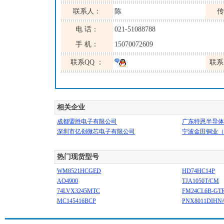
联系人：
陈
传
电 话：
021-51088788
手 机：
15070072609
联系QQ ：
联系
相关企业
成都盟胜电子有限公司
广东特恩半导体
深圳市亿创微芯电子有限公司
宁波金田铜业（
热门现货型号
WM8521HCGED
HD74HC14P
AO4900
TJA1050T/CM
74LVX3245MTC
FM24CL6B-GT
MC145416BCP
PNX8011DIHN/0