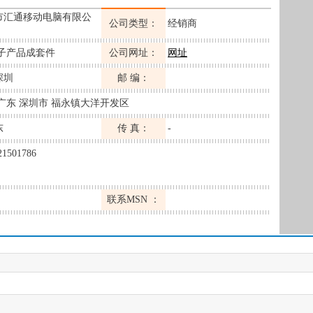
市汇通移动电脑有限公
公司类型：
经销商
电子产品成套件
公司网址：
网址
深圳
邮 编：
广东 深圳市 福永镇大洋开发区
东
传 真：
-
21501786
联系MSN ：