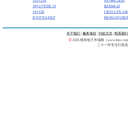
TLP115A
SN74HC245N
AP1117E50L-13
BZX84C43
1SV128
CR2512-FX-150
ICS557GI-03LF
MC9S12Q128C
关于我们
|
服务项目
|
付款方式
|
联系我
©
2026 维库电子市场网（www.dzsc
二十一年专注打造优