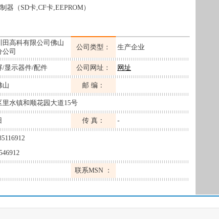
器（SD卡,CF卡,EEPROM）
川田高科有限公司佛山
公司类型：
生产企业
分公司
/显示器件/配件
公司网址：
网址
佛山
邮 编：
区里水镇和顺花园大道15号
日
传 真：
-
85116912
546912
联系MSN ：