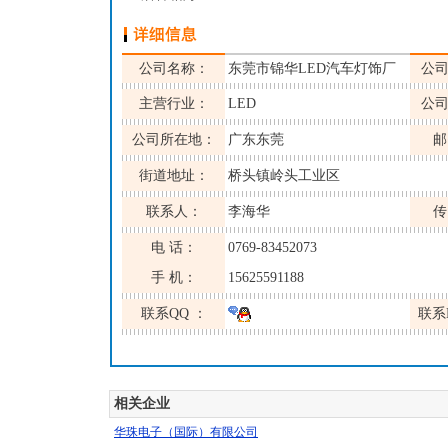
公司名称：
东莞市锦华LED汽车灯饰厂
公
主营行业：
LED
公
公司所在地：
广东东莞
邮
街道地址：
桥头镇岭头工业区
联系人：
李海华
传
电 话：
0769-83452073
手 机：
15625591188
联系QQ ：
联系
相关企业
华珠电子（国际）有限公司