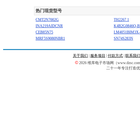
热门现货型号
CMT2N7002G
TH2267.1
INA219AIDCNR
K4B2G0846Q-
CEB85N75
LM4051BIM3X-
MRF5S9080NBR1
SN74S283N
关于我们
|
服务项目
|
付款方式
|
联系我
©
2026 维库电子市场网（www.dzsc
二十一年专注打造优