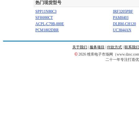
热门现货型号
SPP11N80C3
IRF3205PBF
SFH690CT
PAM8403
ACPL-C79B-000E
DLBM-CH120
PCM1802DBR
UC3844AN
关于我们
|
服务项目
|
付款方式
|
联系我
©
2026 维库电子市场网（www.dzsc
二十一年专注打造优