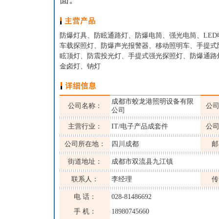
防爆灯具、防眩通路灯、防爆电筒、强光电筒、LE
车载探照灯、防爆声光报警器、移动照明车、手提式
眩顶灯、防震投光灯、手提式强光探照灯、防爆通路
金卤灯、钠灯
成都市蛟龙港照明设备有限
公司名称：
公
公司
主营行业：
IT/电子产品成套件
公
公司所在地：
四川成都
邮
街道地址：
成都市双流县九江镇
联系人：
李经理
传
电 话：
028-81486692
手 机：
18980745660