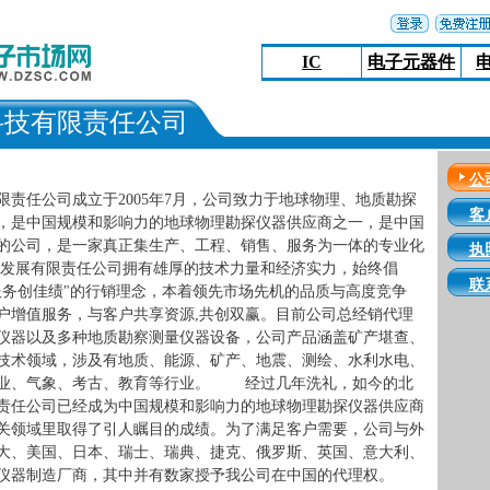
IC
电子元器件
科技有限责任公司
公
限责任公司成立于2005年7月，公司致力于地球物理、地质勘探
客
，是中国规模和影响力的地球物理勘探仪器供应商之一，是中国
的公司，是一家真正集生产、工程、销售、服务为一体的专业化
执
技发展有限责任公司拥有雄厚的技术力量和经济实力，始终倡
联
服务创佳绩"的行销理念，本着领先市场先机的品质与高度竞争
户增值服务，与客户共享资源,共创双赢。目前公司总经销代理
仪器以及多种地质勘察测量仪器设备，公司产品涵盖矿产堪查、
技术领域，涉及有地质、能源、矿产、地震、测绘、水利水电、
林业、气象、考古、教育等行业。 经过几年洗礼，如今的北
责任公司已经成为中国规模和影响力的地球物理勘探仪器供应商
关领域里取得了引人瞩目的成绩。为了满足客户需要，公司与外
大、美国、日本、瑞士、瑞典、捷克、俄罗斯、英国、意大利、
探仪器制造厂商，其中并有数家授予我公司在中国的代理权。