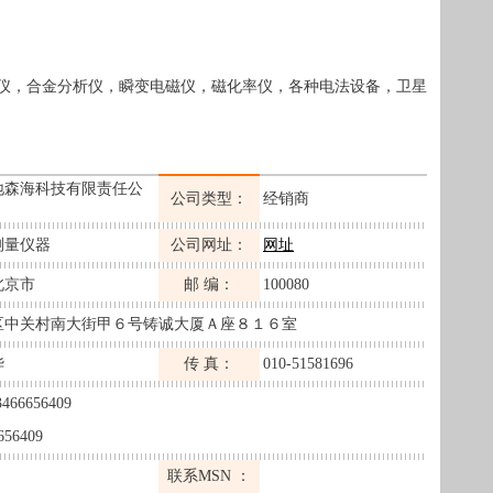
仪，合金分析仪，瞬变电磁仪，磁化率仪，各种电法设备，卫星
地森海科技有限责任公
公司类型：
经销商
测量仪器
公司网址：
网址
北京市
邮 编：
100080
区中关村南大街甲６号铸诚大厦Ａ座８１６室
华
传 真：
010-51581696
3466656409
656409
联系MSN ：