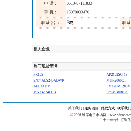
电 话：
0513-87111833
手 机：
15070033470
联系QQ ：
联系
相关企业
热门现货型号
FR155
AP2162SG-13
SN74ALS245ADWR
MUR2060CT
34063ADM
EM47EM3288
MAX4524EUB
P6SMBJ68CA
关于我们
|
服务项目
|
付款方式
|
联系我
©
2026 维库电子市场网（www.dzsc
二十一年专注打造优