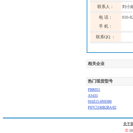
联系人：
刘小
电 话：
010-8
手 机：
联系QQ ：
相关企业
热门现货型号
PBR951
AS431
916Z15-6N0300
P87C51MB2BA/02
关于
©
2