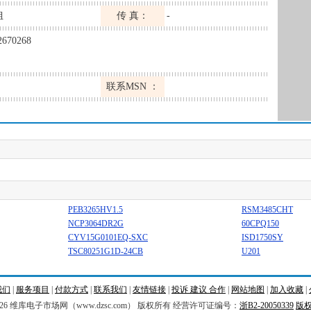
姐
传 真：
-
2670268
联系MSN ：
PEB3265HV1.5
RSM3485CHT
NCP3064DR2G
60CPQ150
CYV15G0101EQ-SXC
ISD1750SY
TSC80251G1D-24CB
U201
我们
|
服务项目
|
付款方式
|
联系我们
|
友情链接
|
投诉 建议 合作
|
网站地图
|
加入收藏
|
026 维库电子市场网（www.dzsc.com） 版权所有 经营许可证编号：
浙B2-20050339
版