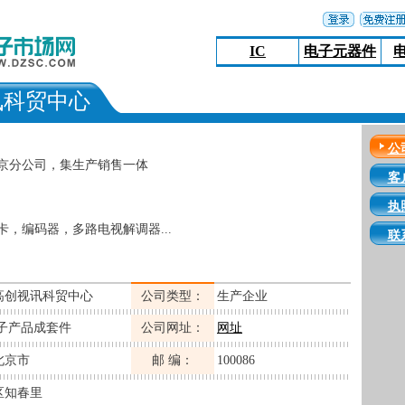
IC
电子元器件
讯科贸中心
公
京分公司，集生产销售一体
客
执
，编码器，多路电视解调器...
联
高创视讯科贸中心
公司类型：
生产企业
电子产品成套件
公司网址：
网址
北京市
邮 编：
100086
区知春里