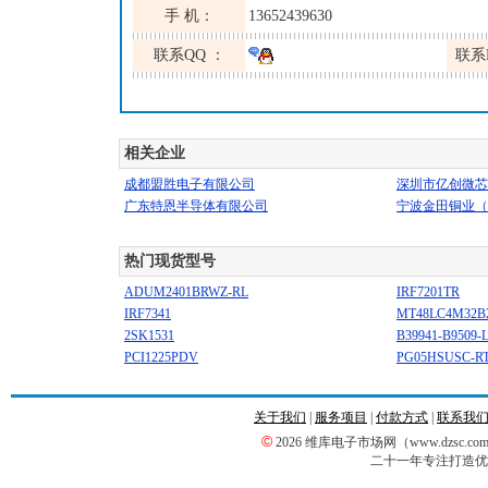
手 机：
13652439630
联系QQ ：
联系
相关企业
成都盟胜电子有限公司
深圳市亿创微芯
广东特恩半导体有限公司
宁波金田铜业（
热门现货型号
ADUM2401BRWZ-RL
IRF7201TR
IRF7341
MT48LC4M32B2
2SK1531
B39941-B9509-
PCI1225PDV
PG05HSUSC-R
关于我们
|
服务项目
|
付款方式
|
联系我
©
2026 维库电子市场网（www.dzsc
二十一年专注打造优