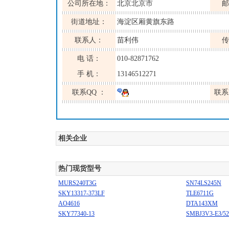
公司所在地：
北京北京市
邮
街道地址：
海淀区厢黄旗东路
联系人：
苗利伟
传
电 话：
010-82871762
手 机：
13146512271
联系QQ ：
联系
相关企业
热门现货型号
MURS240T3G
SN74LS245N
SKY13317-373LF
TLE6711G
AO4616
DTA143XM
SKY77340-13
SMBJ3V3-E3/52