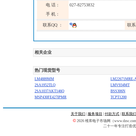
电 话：
027-82753832
手 机：
联系QQ ：
联系
相关企业
热门现货型号
LM4889MM
LM22671MRE-
2SA1952TLQ
LMV934MT
2SA1037AKT146Q
BSS306N
MSP430FE427IPMR
TCPT1200
关于我们
|
服务项目
|
付款方式
|
联系我
©
2026 维库电子市场网（www.dzsc
二十一年专注打造优