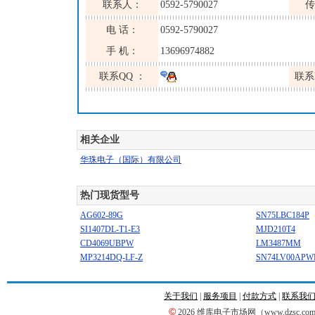
联系人：
0592-5790027
传
电 话：
0592-5790027
手 机：
13696974882
联系QQ ：
联系
相关企业
华珠电子（国际）有限公司
热门现货型号
AG602-89G
SN75LBC184P
SI1407DL-T1-E3
MJD210T4
CD4069UBPW
LM3487MM
MP3214DQ-LF-Z
SN74LV00APW
关于我们
|
服务项目
|
付款方式
|
联系我
©
2026 维库电子市场网（www.dzsc