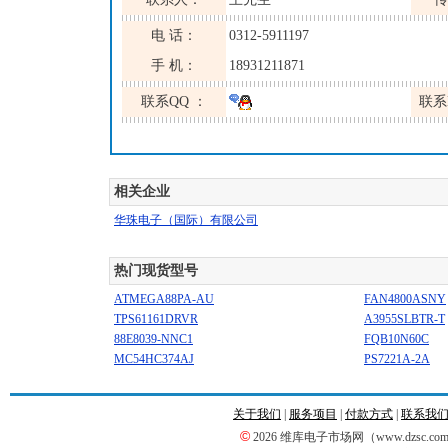
电 话：
0312-5911197
手 机：
18931211871
联系QQ ：
联系
相关企业
华珠电子（国际）有限公司
热门现货型号
ATMEGA88PA-AU
FAN4800ASNY
TPS61161DRVR
A3955SLBTR-T
88E8039-NNC1
FQB10N60C
MC54HC374AJ
PS7221A-2A
关于我们
|
服务项目
|
付款方式
|
联系我
©
2026 维库电子市场网（www.dzsc