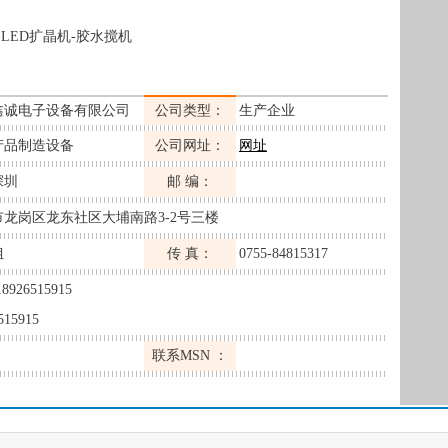
LED扩晶机-胶水搅机
鑫诚电子设备有限公司
公司类型：
生产企业
产品制造设备
公司网址：
网址
深圳
邮 编：
市龙岗区龙东社区大埔南路3-2号三楼
姐
传 真：
0755-84815317
18926515915
515915
联系MSN ：