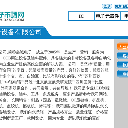
IC
电子元器件
子设备有限公司
公
司,简称鑫诚电子，成立于2005年，是生产，营销，服务为一
客
、COB周边设备及辅料配件、具备强大的非标设备及各种自动化
为企业生产提供高效全面的解决方案。 公司一贯坚持“质量，用
执
守合同”的宗旨，凭借着高质量的产品，良好的信誉，优质的服
联
十多个省、市、自治区，比较有影响力的客户有“苏州西铁
技”“中诺电话”“品胜”“北京航空航天研究院”“四川国腾”“比亚
内外商家双赢合作，共同发展，共创辉煌！ 我司是专业LED制程
D辅助设备、辅料、工具一条龙服务，更多产品请参考我司网站。
冷台、长期销售：刺晶（固晶）显微镜、QC显微镜、扩晶机、
机、点胶机、擦板机、烤箱等； 我司愿以微薄的毛利换以您长
各地发货。 我们向您承诺：产品规格齐全，质量保证，价格更
货到所需工厂，款到发货。 因为专业，所以我们做的更好！