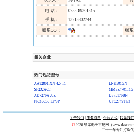
电 话：
0755-89301815
手 机：
13713802744
联系QQ ：
联系
相关企业
热门现货型号
AAT2801IXN-4.5-T1
LNK501GN
SP232ACT
MMSZ4701T1G
AD7276AUJZ
DS75176BN
PIC16C55-LP/SP
UPC2749T-E3
关于我们
|
服务项目
|
付款方式
|
联系我
©
2026 维库电子市场网（www.dzsc
二十一年专注打造优