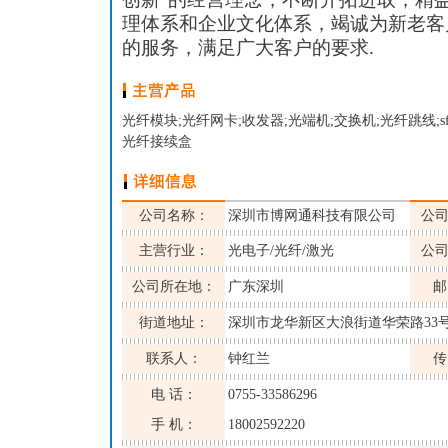
理体系和企业文化体系，竭诚为新老客
的服务，满足广大客户的要求.
光纤模块;光纤网卡;收发器;光端机;交换机;光纤跳线;sfp;xfp;
光纤接续盒
公司名称：
深圳市博网通科技有限公司
公
主营行业：
光电子/光纤/激光
公
公司所在地：
广东深圳
邮
街道地址：
深圳市龙华新区大浪街道华荣路33
联系人：
钟红兰
传
电 话：
0755-33586296
手 机：
18002592220