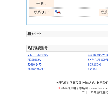
手 机：
联系QQ ：
联系
相关企业
热门现货型号
V12P10-M3/86A
74VHC4052MT
FDS6912A
SN74AUP1G97
52610-2475
BCR16DM
PMB2240V1.4
PS2701
关于我们
|
服务项目
|
付款方式
|
联系我
©
2026 维库电子市场网（www.dzsc
二十一年专注打造优