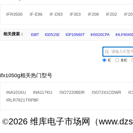
IFR3500
IF-E96
IF-D93
IF303
IF208
IF202
IF20
相关搜索：
IGBT
IGD515E
IGP10N60T
IH5020CPA
IHLP404
IC
非IC
ifx1050g相关热门型号
INA101KU
INA117KU
ISO7220BDR
ISO7241CDWR
IC
IRLR7821TRPBF
2026 维库电子市场网（www.dz
©