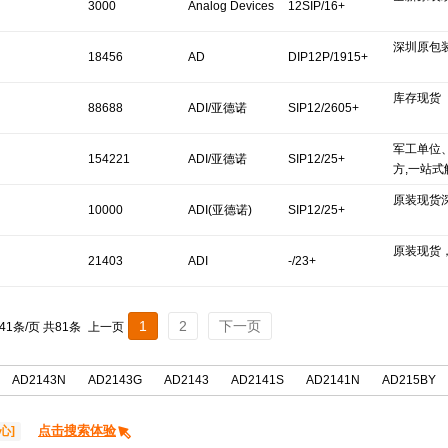
3000
Analog Devices
12SIP/16+
深圳原包
Inc.
18456
AD
DIP12P/1915+
库存现货
88688
ADI/亚德诺
SIP12/2605+
军工单位
154221
ADI/亚德诺
SIP12/25+
方,一站式
原装现货
10000
ADI(亚德诺)
SIP12/25+
原装现货
21403
ADI
-/23+
1
2
下一页
 41条/页 共81条
上一页
AD2143N
AD2143G
AD2143
AD2141S
AD2141N
AD215BY
点击搜索体验
心]