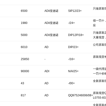
只做原装
6500
ADI/亚德诺
SIP12/23+
假一罚十
1980
ADI/亚德诺
-/24+
应
只做原装
5000
ADI/亚德诺
DIP12P/18+
大量现货
公司原装
6010
AD
DIP/23+
原装现货
25850
-
-/16+
一级代理
90000
ADI
N/A/25+
一罚十价
全新原装
43
AD
-/00+
原装现货QQ
817
AD
QQ975246006/08+
L0755-8
全新原装