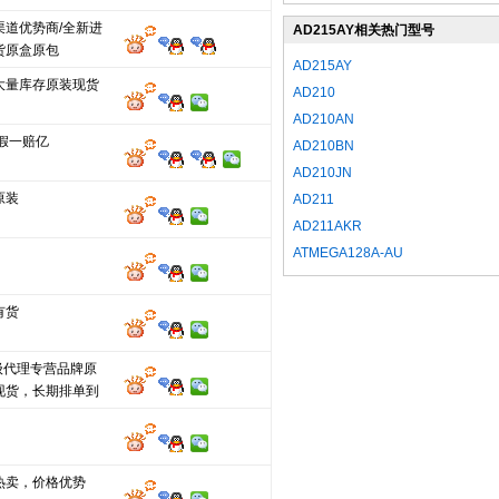
渠道优势商/全新进
AD215AY相关热门型号
货原盒原包
AD215AY
大量库存原装现货
AD210
AD210AN
假一赔亿
AD210BN
AD210JN
原装
AD211
AD211AKR
ATMEGA128A-AU
有货
级代理专营品牌原
现货，长期排单到
热卖，价格优势