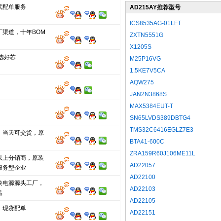
式配单服务
AD215AY推荐型号
ICS8535AG-01LFT
厂渠道，十年BOM
ZXTN5551G
X1205S
选好芯
M25P16VG
1.5KE7V5CA
AQW275
JAN2N3868S
MAX5384EUT-T
SN65LVDS389DBTG4
TMS32C6416EGLZ7E3
，当天可交货，原
BTA41-600C
ZRA159R60J106ME11L
以上分销商，原装
AD22057
服务型企业
AD22100
块电源源头工厂，
AD22103
品
AD22105
，现货配单
AD22151