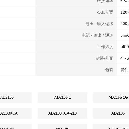
转换速率
6 V/
-3db带宽
120
电压 - 输入偏移
400
电流 - 输出 / 通道
5mA
工作温度
-40°
封装/外壳
44
包装
管件
AD2165
AD2165-1
AD2165-1G
D2183KCA
AD2183KCA-210
AD2185