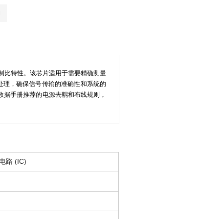
M
模抑制比特性。该芯片适用于需要精确测量
大处理，确保信号传输的准确性和系统的
循数据手册推荐的电源去耦和布线规则，
路 (IC)