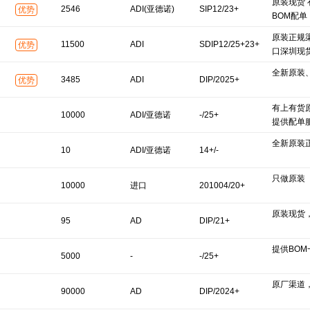
原装现货
2546
ADI(亚德诺)
SIP12/23+
优势
BOM配单
原装正规
11500
ADI
SDIP12/25+23+
优势
口深圳现
全新原装
3485
ADI
DIP/2025+
优势
有上有货
10000
ADI/亚德诺
-/25+
提供配单
全新原装
10
ADI/亚德诺
14+/-
只做原装
10000
进口
201004/20+
原装现货
95
AD
DIP/21+
提供BO
5000
-
-/25+
原厂渠道
90000
AD
DIP/2024+