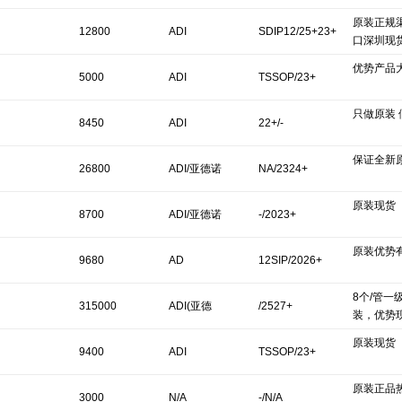
原装正规
12800
ADI
SDIP12/25+23+
口深圳现
优势产品
5000
ADI
TSSOP/23+
只做原装 
8450
ADI
22+/-
保证全新
26800
ADI/亚德诺
NA/2324+
原装现货
8700
ADI/亚德诺
-/2023+
原装优势
9680
AD
12SIP/2026+
8个/管一
315000
ADI(亚德
/2527+
装，优势
原装现货
诺)/LINEAR
9400
ADI
TSSOP/23+
原装正品
3000
N/A
-/N/A