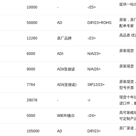
提供一站
10000
-
-/25+
原装，原
50000
AD
DIP/23+ROHS
配单专家
高品质 优
12260
原厂品牌
-/23+
原装现货
6000
ADI
N/A/23+
原装现货
9000
ADI/亚德诺
N/A/26+
原装现货
7764
ADI(亚德诺)
SIP12/23+
型号开票
现货十年
29078
-
-/-
进口件，
高可靠模
5000
WIER/微尔
-/24+
可定制产
原厂渠道
105000
AD
DIP/23+