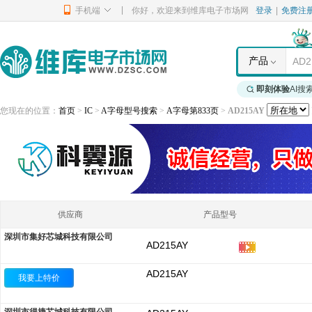
|
手机端
你好，欢迎来到维库电子市场网
登录
|
免费注
产品
即刻体验
AI搜
您现在的位置：
首页
>
IC
>
A字母型号搜索
>
A字母第833页
>
AD215AY
供应商
产品型号
深圳市集好芯城科技有限公司
AD215AY
AD215AY
我要上特价