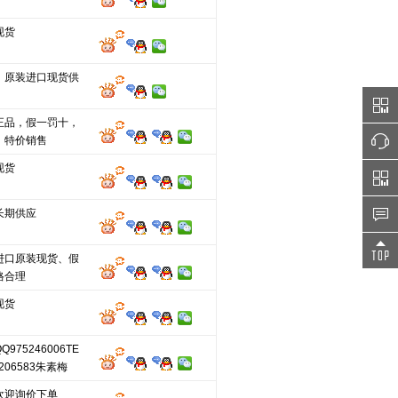
现货
，原装进口现货供
正品，假一罚十，
，特价销售
现货
长期供应
进口原装现货、假
格合理
现货
975246006TE
3206583朱素梅
欢迎询价下单