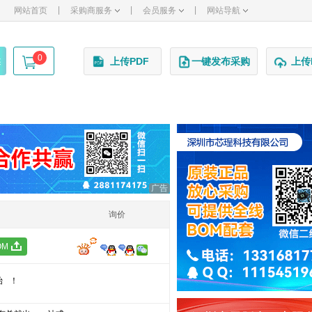
|
|
|
网站首页
采购商服务
会员服务
网站导航
0
述
上传PDF
一键发布采购
上传
广告
询价
OM
始！