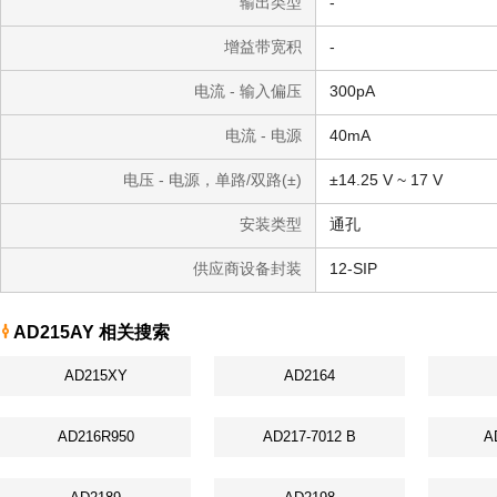
输出类型
-
增益带宽积
-
电流 - 输入偏压
300pA
电流 - 电源
40mA
电压 - 电源，单路/双路(±)
±14.25 V ~ 17 V
安装类型
通孔
供应商设备封装
12-SIP
AD215AY 相关搜索
AD215XY
AD2164
AD216R950
AD217-7012 B
A