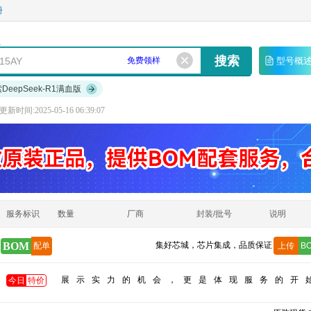
册
免费领样
型号概
索DeepSeek-R1满血版
更新时间:2025-05-16 06:39:07
服务标识
数量
厂商
封装/批号
说明
BOM
集好芯城，芯片集成，品质保证
配单
上传
B
展示实力的机会，更是体现服务的开
今日
特价