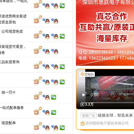
 有单就出，一站式
渠道优势商全新进
货原盒原包
、公司现货热卖
原装现货可看货，
服务
正品欢迎查询
芯知识
，假一罚十
3.3万
M一站式配单服务
链接全球，智造未来：苏州固锝以创新矩阵亮相国际高端产
视频广告
，现货配单
苏州固锝电子股份有限公司