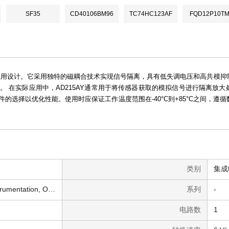
SF35
CD40106BM96
TC74HC123AF
FQD12P10T
专为工业级应用设计。它采用独特的磁耦合技术实现信号隔离，具有低失调电压和高共
 在实际应用中，AD215AY通常用于将传感器获取的模拟信号进行隔离放
选择以优化性能。使用时应保证工作温度范围在-40°C到+85°C之间，遵
类别
集成电
Linear - Amplifiers - Instrumentation, OP Amps, Buffer Amps
系列
-
电路数
1