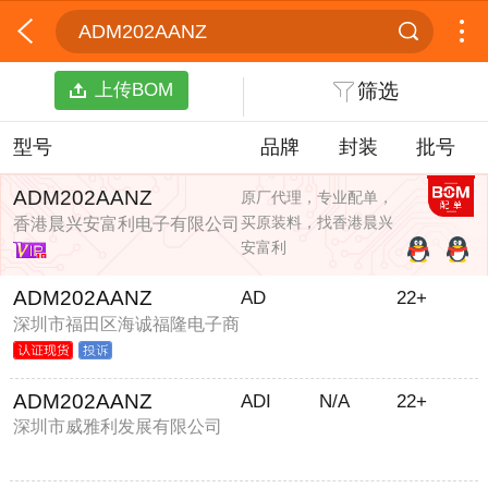
ADM202AANZ
上传BOM
筛选
型号
品牌
封装
批号
ADM202AANZ
原厂代理，专业配单，
买原装料，找香港晨兴
香港晨兴安富利电子有限公司
安富利
ADM202AANZ
AD
22+
深圳市福田区海诚福隆电子商
行
ADM202AANZ
ADI
N/A
22+
深圳市威雅利发展有限公司