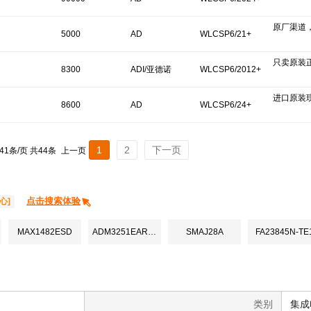
原厂渠道
5000
AD
WLCSP6/21+
只卖原装
8300
ADI/亚德诺
WLCSP6/2012+
进口原装
8600
AD
WLCSP6/24+
1
2
下一页
 41条/页 共44条
上一页
点击搜索体验
心]
MAX1482ESD
ADM3251EARWZ
SMAJ28A
FA23845N-TE
类别
集成电