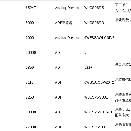
军工单位
28+
65247
Analog Devices
WLCSP6/25+
方,一站式
原装现货
Inc/亚德诺
5000
ADI/亚德诺
WLCSP6/23+
-
6000
Analog Devices
6WFBGAWLCSP/2
-
Inc.Rochester
1+
20000
AD
-/-
Electronics LLC
进口原装
2859
AD
-/22+
原装微信
7111
ADI
6WBGA.CSP/26+2
原装现货
5+
2250
ADI
WLCSP6/2001
品研发选
原装，原
33000
AD
WLCSP6/23+ROH
配单专家
原装现货
S
27000
ADI
WLCSP6/11+