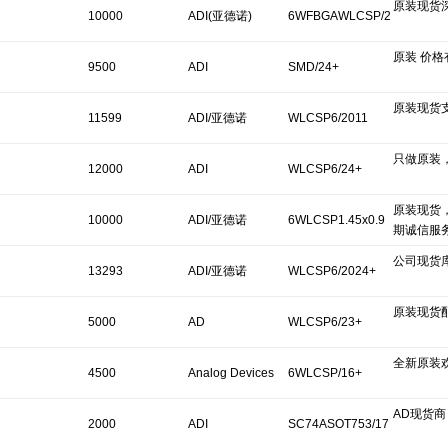
原装现货
10000
ADI(亚德诺)
6WFBGAWLCSP/2
原装 价格
5+
9500
ADI
SMD/24+
原装现货
11599
ADI/亚德诺
WLCSP6/2011
只做原装
12000
ADI
WLCSP6/24+
原装现货
10000
ADI/亚德诺
6WLCSP1.45x0.9
期诚信服
公司现货
5/-
13293
ADI/亚德诺
WLCSP6/2024+
原装现货
5000
AD
WLCSP6/23+
全新原装
4500
Analog Devices
6WLCSP/16+
AD现货商
Inc.
2000
ADI
SC74ASOT753/17