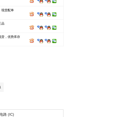
，现货配单
正品
现货，优势库存
1
路 (IC)