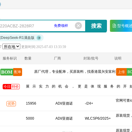
册
免费领样
型号概
索DeepSeek-R1满血版
7
更新时间:2025-07-03 13:33:59
服务标识
数量
厂商
封装/批号
说明
BOM
原厂代理，专业配单，买原装料，找香港晨兴安富利
配单
上传
B
展示实力的机会，更是体现服务的开
今日
特价
官网可查ics
15956
ADI/亚德诺
-/24+
优势
原装现货
5000
ADI/亚德诺
WLCSP6/2025+
原装现货