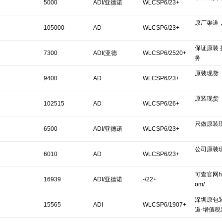
5000
ADI/亚德诺
WLCSP6/23+
原厂渠道
105000
AD
WLCSP6/23+
保证原装
7300
ADI(亚德
WLCSP6/2520+
务
原装现货
诺)/LINEAR
9400
AD
WLCSP6/23+
原装现货
102515
AD
WLCSP6/26+
只做原装
6500
ADI/亚德诺
WLCSP6/23+
公司原装
6010
AD
WLCSP6/23+
可查官网http
16939
ADI/亚德诺
-/22+
om/
深圳原包
15565
ADI
WLCSP6/1907+
道-增值税