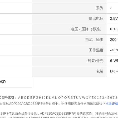
系列
-
输出电压
2.8V
电压 - 压降（标准）
0.1
电流 - 输出
20
工作温度
-40°
封装/外壳
6-W
）
包装
Digi
DKR
IC型号索引：
A
B
C
D
E
F
G
H
I
J
K
L
M
N
O
P
Q
R
S
T
U
V
W
X
Y
Z
0
1
2
3
4
5
6
7
8
在采购ADP220ACBZ-2828R7进货过程中，您使用搜索有什么问题和建议？
点此反
-2828R7信息由会员自行提供，ADP220ACBZ-2828R7内容的真实性、准确性