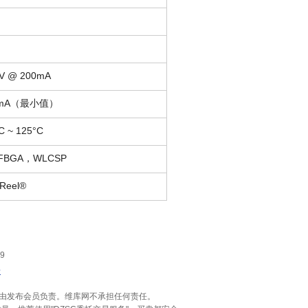
5V @ 200mA
0mA（最小值）
C ~ 125°C
FBGA，WLCSP
-Reel®
9
馈
和合法性由发布会员负责。维库网不承担任何责任。