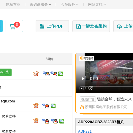
|
|
|
网站首页
采购商服务
会员服务
网站导航
0
述
上传PDF
一键发布采购
上传
询价
芯知识
OM
始！
3.3万
链接全球，智造未来：苏州固锝以创新矩阵亮相国际高端产
视频广告
cjh.com
苏州固锝电子股份有限公司
，实单支持
ADP220ACBZ-2828R7相关
型号
，实单支持
ADP221