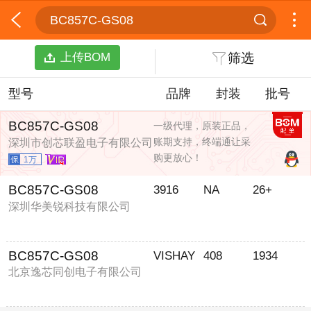
BC857C-GS08
上传BOM
筛选
型号
品牌
封装
批号
BC857C-GS08
一级代理，原装正品，
账期支持，终端通让采
深圳市创芯联盈电子有限公司
购更放心！
1万
BC857C-GS08
3916
NA
26+
深圳华美锐科技有限公司
BC857C-GS08
VISHAY
408
1934
北京逸芯同创电子有限公司