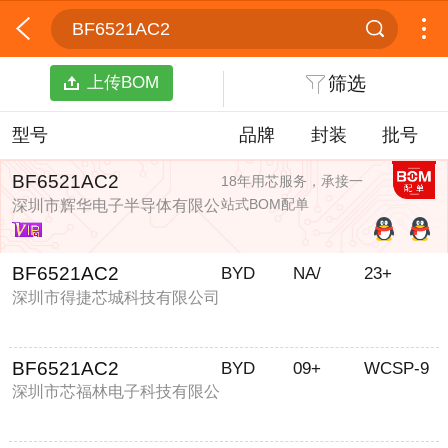
BF6521AC2
上传BOM
筛选
型号
品牌
封装
批号
BF6521AC2
18年用芯服务，承接一
站式BOM配单
深圳市辉华电子半导体有限公
司
BF6521AC2
BYD
NA/
23+
深圳市得捷芯城科技有限公司
BF6521AC2
BYD
09+
WCSP-9
深圳市芯福林电子科技有限公
司