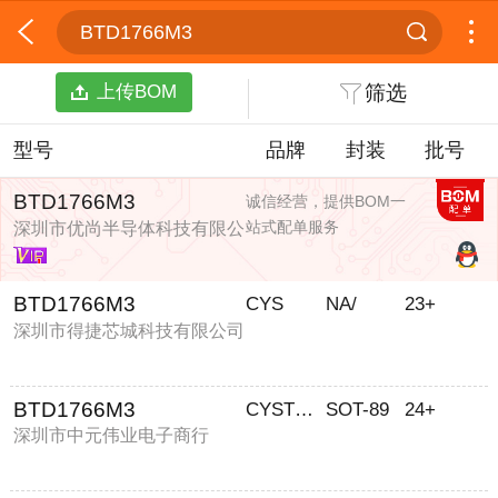
BTD1766M3
上传BOM
筛选
型号
品牌
封装
批号
BTD1766M3
诚信经营，提供BOM一
站式配单服务
深圳市优尚半导体科技有限公
司
BTD1766M3
CYS
NA/
23+
深圳市得捷芯城科技有限公司
BTD1766M3
CYSTECH/全宇昕
SOT-89
24+
深圳市中元伟业电子商行