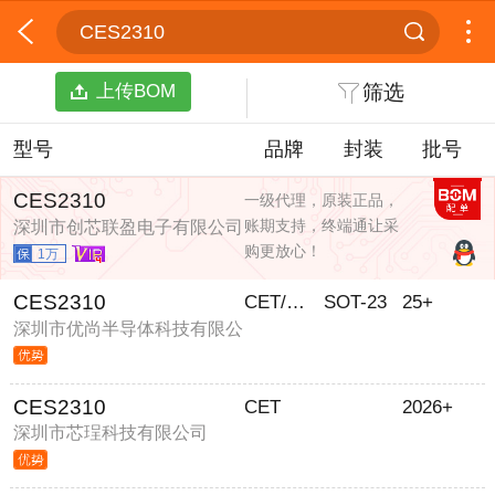
CES2310
上传BOM
筛选
型号
品牌
封装
批号
CES2310
一级代理，原装正品，
账期支持，终端通让采
深圳市创芯联盈电子有限公司
购更放心！
1万
CES2310
CET/華瑞
SOT-23
25+
深圳市优尚半导体科技有限公
司
CES2310
CET
2026+
深圳市芯珵科技有限公司