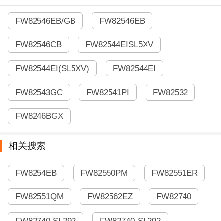
FW82546EB/GB
FW82546EB
FW82546CB
FW82544EISL5XV
FW82544EI(SL5XV)
FW82544EI
FW82543GC
FW82541PI
FW82532
FW8246BGX
相关搜索
FW8254EB
FW82550PM
FW82551ER
FW82551QM
FW82562EZ
FW82740
FW82740 SL292
FW82740-SL292