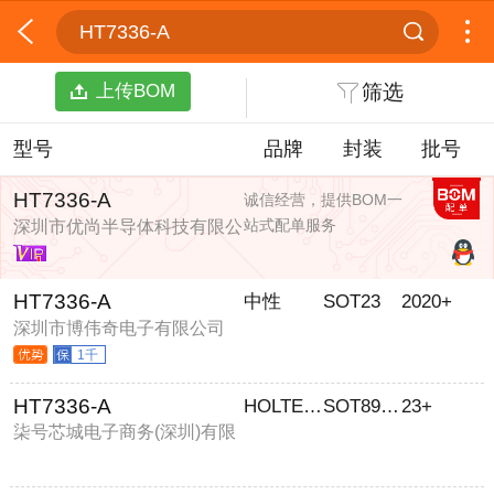
HT7336-A
上传BOM
筛选
型号
品牌
封装
批号
HT7336-A
诚信经营，提供BOM一
站式配单服务
深圳市优尚半导体科技有限公
司
HT7336-A
中性
SOT23
2020+
深圳市博伟奇电子有限公司
1千
HT7336-A
HOLTEK/合泰
SOT89TO92
23+
柒号芯城电子商务(深圳)有限
公司