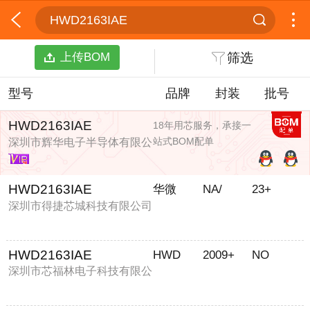
HWD2163IAE
上传BOM
筛选
型号
品牌
封装
批号
HWD2163IAE
18年用芯服务，承接一
站式BOM配单
深圳市辉华电子半导体有限公
司
HWD2163IAE
华微
NA/
23+
深圳市得捷芯城科技有限公司
HWD2163IAE
HWD
2009+
NO
深圳市芯福林电子科技有限公
司