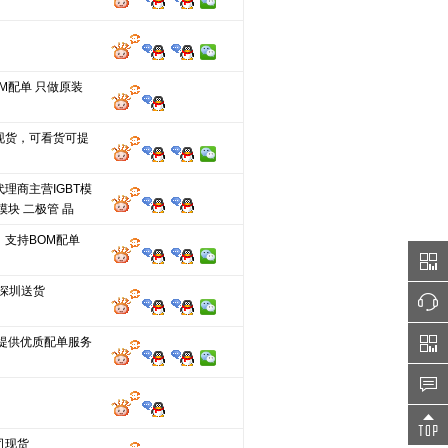
M配单 只做原装
现货，可看货可提
理商主营IGBT模
模块 二极管 晶
，支持BOM配单
.深圳送货
,提供优质配单服务
司现货