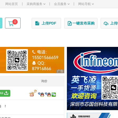
|
|
|
网站首页
采购商服务
会员服务
网站导航
0
述
上传PDF
一键发布采购
上传
广告
询价
OM
始！