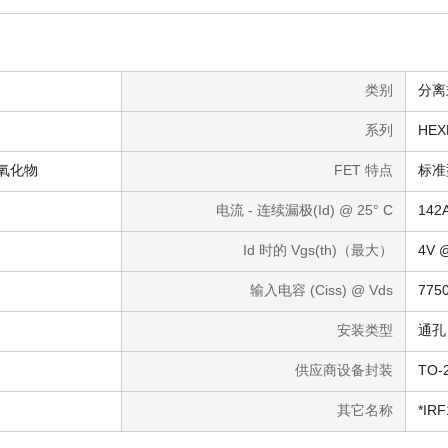
类别
分离
系列
HEX
属氧化物
FET 特点
标准
电流 - 连续漏极(Id) @ 25° C
142
Id 时的 Vgs(th)（最大）
4V 
输入电容 (Ciss) @ Vds
775
安装类型
通孔
供应商设备封装
TO-
其它名称
*IRF