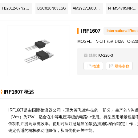
FB2012-07N2R4CT/LF
BSC020N03LSG
AM29LV160DT-90EC
NTMS4705NR2G
IRF1607
International Recti
MOSFET N-CH 75V 142A TO-22
封装:
TO-220-3
概述
规格参数
IRF1607 概述
IRF1607是由国际整流器公司（现为英飞凌科技的一部分）生产的N
（Vds）为75V，适合在中等电压等级的电路中使用。典型应用场景包括
低功耗并提高系统效率。使用时应注意适当的散热措施以确保稳定工作，
确定合适的栅极驱动电阻值，从而优化开关性能。