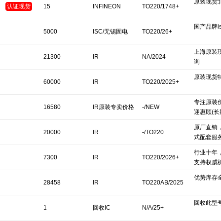
原装现货
认证现货
15
INFINEON
TO220/1748+
国产品牌i
5000
ISC/无锡固电
TO220/26+
上海原装
21300
IR
NA/2024
询
原装现货
60000
IR
TO220/2025+
专注原装
16580
IR原装专卖价格
-/NEW
迎惠顾(
原厂直销
20000
IR
-/TO220
式配套服
行业十年
7300
IR
TO220/2026+
支持权威
优势库存
28458
IR
TO220AB/2025
回收此型号I
1
回收IC
N/A/25+