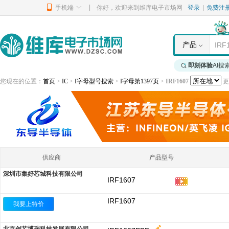
|
手机端
你好，欢迎来到维库电子市场网
登录
|
免费注
产品
即刻体验
AI搜
您现在的位置：
首页
>
IC
>
I字母型号搜索
>
I字母第1397页
>
IRF1607
更新
供应商
产品型号
深圳市集好芯城科技有限公司
IRF1607
IRF1607
我要上特价