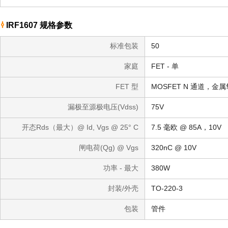
IRF1607 规格参数
标准包装
50
家庭
FET - 单
FET 型
MOSFET N 通道，金
漏极至源极电压(Vdss)
75V
开态Rds（最大）@ Id, Vgs @ 25° C
7.5 毫欧 @ 85A，10V
闸电荷(Qg) @ Vgs
320nC @ 10V
功率 - 最大
380W
封装/外壳
TO-220-3
包装
管件