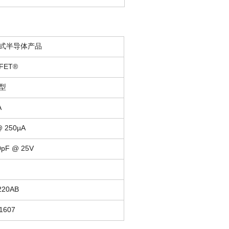
式半导体产品
FET®
型
A
@ 250µA
0pF @ 25V
220AB
1607