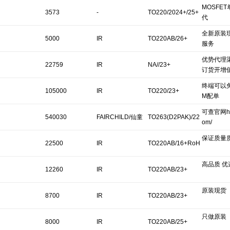
MOSFE
3573
-
TO220/2024+/25+
代
全新原装
5000
IR
TO220AB/26+
服务
优势代理渠
22759
IR
NA//23+
订货开增
终端可以
105000
IR
TO220/23+
M配单
可查官网http
540030
FAIRCHILD/仙童
TO263(D2PAK)/22
om/
保证质量
+
22500
IR
TO220AB/16+RoH
高品质 优
S
12260
IR
TO220AB/23+
原装现货
8700
IR
TO220AB/23+
只做原装
8000
IR
TO220AB/25+