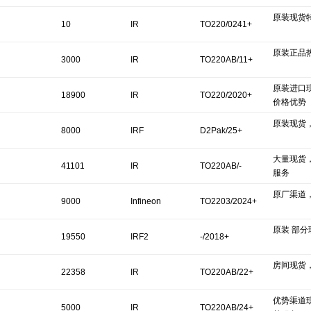
原装现货
10
IR
TO220/0241+
原装正品
3000
IR
TO220AB/11+
原装进口
18900
IR
TO220/2020+
价格优势
原装现货
8000
IRF
D2Pak/25+
大量现货
41101
IR
TO220AB/-
服务
原厂渠道
9000
Infineon
TO2203/2024+
原装 部
Technologies
19550
IRF2
-/2018+
房间现货
22358
IR
TO220AB/22+
优势渠道
5000
IR
TO220AB/24+