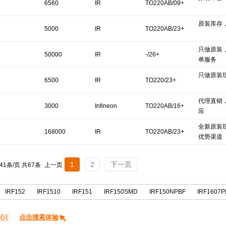
6560
IR
TO220AB/09+
原装库存
5000
IR
TO220AB/23+
只做原装
50000
IR
-/26+
单服务
只做原装
6500
IR
TO220/23+
代理直销
3000
Infineon
TO220AB/16+
应
全新原装现
Technologies
168000
IR
TO220AB/23+
优势渠道
1
2
下一页
 41条/页 共67条
上一页
IRF152
IRF1510
IRF151
IRF150SMD
IRF150NPBF
IRF1607P
点击搜索体验
心]