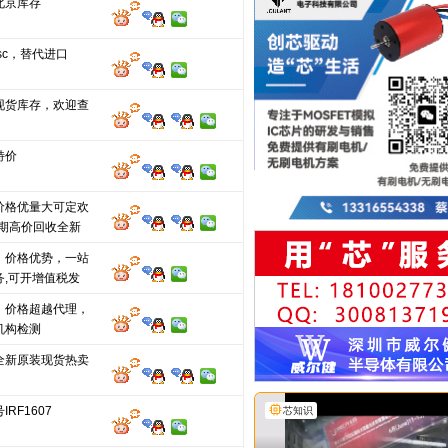
北京库存
sc，替代进口
现货库存，欢迎查
特价
价格优量大可定欢
长期高价回收全新
，价格优势，一站
务,可开增值税发
，价格超越代理，
机构检测
全新原装现货热卖
RF1607
芯知识