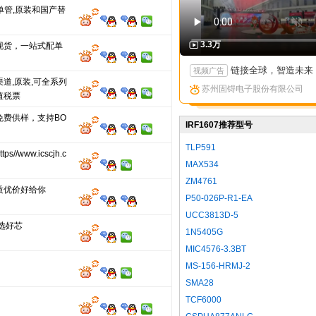
T单管,原装和国产替
3.3万
现货，一站式配单
链接全球，智造未来：苏州固锝以创新矩阵亮相国际高端产
视频广告
道,原装,可全系列
苏州固锝电子股份有限公司
值税票
免费供样，支持BO
IRF1607推荐型号
TLP591
s//www.icscjh.c
MAX534
ZM4761
质优价好给你
P50-026P-R1-EA
UCC3813D-5
选好芯
1N5405G
MIC4576-3.3BT
MS-156-HRMJ-2
SMA28
TCF6000