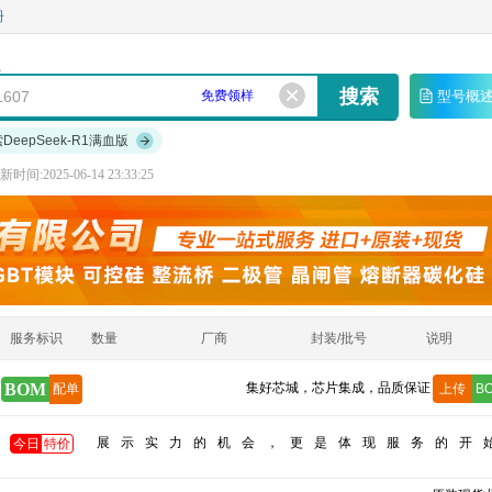
册
免费领样
型号概
索DeepSeek-R1满血版
时间:2025-06-14 23:33:25
服务标识
数量
厂商
封装/批号
说明
BOM
集好芯城，芯片集成，品质保证
配单
上传
B
展示实力的机会，更是体现服务的开
今日
特价