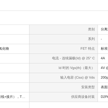
类别
分离
系列
-
属氧化物
FET 特点
标准
电流 - 连续漏极(Id) @ 25° C
4A
Id 时的 Vgs(th)（最大）
4V 
输入电容 (Ciss) @ Vds
200
安装类型
表面
TO-263-3，D²Pak（2 引线+接片），TO-263AB
供应商设备封装
D2P