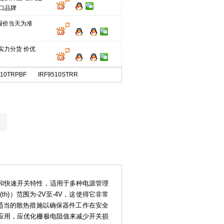
口品牌
报价当天为准
实力分货 价优
410TRPBF
IRF9510STRR
电阻和快速开关特性，适用于多种电源管理
(th)）范围为-2V至-4V，这使得它非常
适当的散热措施以确保器件工作在安全
应用，应优化栅极电阻值来减少开关损