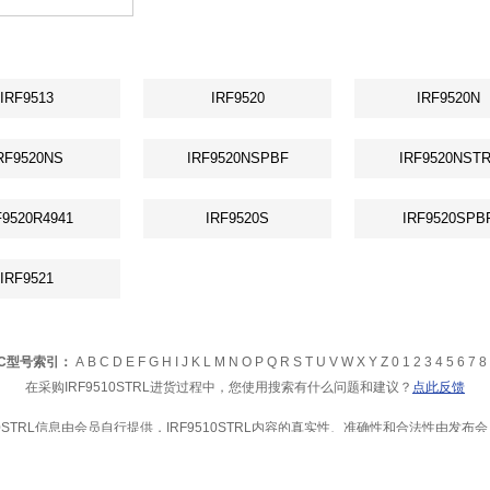
IRF9513
IRF9520
IRF9520N
RF9520NS
IRF9520NSPBF
IRF9520NSTR
F9520R4941
IRF9520S
IRF9520SPB
IRF9521
IC型号索引：
A
B
C
D
E
F
G
H
I
J
K
L
M
N
O
P
Q
R
S
T
U
V
W
X
Y
Z
0
1
2
3
4
5
6
7
8
在采购IRF9510STRL进货过程中，您使用搜索有什么问题和建议？
点此反馈
10STRL信息由会员自行提供，IRF9510STRL内容的真实性、准确性和合法性由发
L产品风险，建议您在购买IRF9510STRL相关产品前务必确认供应商资质及产品质量。推