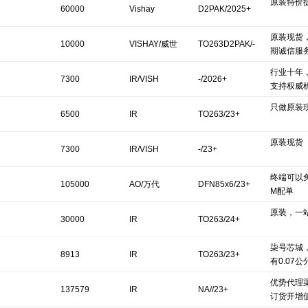
原装特价
60000
Vishay
D2PAK/2025+
原装现货
10000
VISHAY/威世
TO263D2PAK/-
期诚信服
行业十年
7300
IR/VISH
-/2026+
支持权威
只做原装
6500
IR
TO263/23+
原装现货
7300
IR/VISH
-/23+
终端可以
105000
AO/万代
DFN85x6/23+
M配单
原装，一
30000
IR
TO263/24+
柒号芯城
8913
IR
TO263/23+
有0.07公
优势代理渠
137579
IR
NA//23+
订货开增