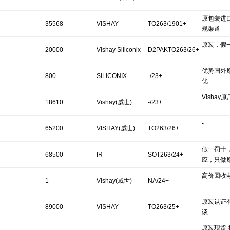
原包装进
35568
VISHAY
TO263/1901+
规渠道
原装，假
20000
Vishay Siliconix
D2PAKTO263/26+
优势国外
800
SILICONIX
-/23+
优
Vishay
(VISHAY)
18610
Vishay(威世)
-/23+
-
65200
VISHAY(威世)
TO263/26+
假一罚十
68500
IR
SOT263/24+
应，只做
高价回收
1
Vishay(威世)
NA/24+
原装认证
89000
VISHAY
TO263/25+
谈
原装现货-