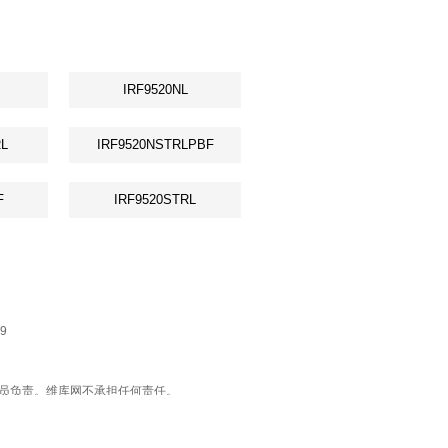
IRF9520NL
L
IRF9520NSTRLPBF
F
IRF9520STRL
9
布会员负责。维库网不承担任何责任。
荐使用"DZSC委托交易服务"，买卖都安全。