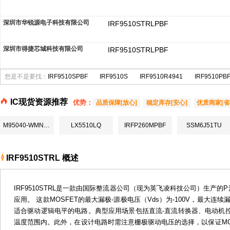
深圳市华锐源电子科技有限公司
IRF9510STRLPBF
深圳市得捷芯城科技有限公司
IRF9510STRLPBF
您是不是要找：
IRF9510SPBF
IRF9510S
IRF9510R4941
IRF9510PB
IC现货资源推荐
优势：
品质保障[放心]
稳定库存[安心]
优质商家[省
M95040-WMN6TP
LX5510LQ
IRFP260MPBF
SSM6J51TU
IRF9510STRL 概述
IRF9510STRL是一款由国际整流器公司（现为英飞凌科技公司）生产
应用。 这款MOSFET的最大漏极-源极电压（Vds）为-100V，最大连续漏极电
适合驱动逻辑电平的电路。典型应用场景包括直流-直流转换器、电动机
温度范围内。此外，在设计电路时需注意栅极驱动电压的选择，以保证M