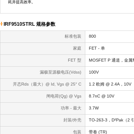
耗并提高效率。
IRF9510STRL 规格参数
标准包装
800
家庭
FET - 单
FET 型
MOSFET P 通道，金
漏极至源极电压(Vdss)
100V
开态Rds（最大）@ Id, Vgs @ 25° C
1.2 欧姆 @ 2.4A，10V
闸电荷(Qg) @ Vgs
8.7nC @ 10V
功率 - 最大
3.7W
封装/外壳
包装
带卷 (TR)