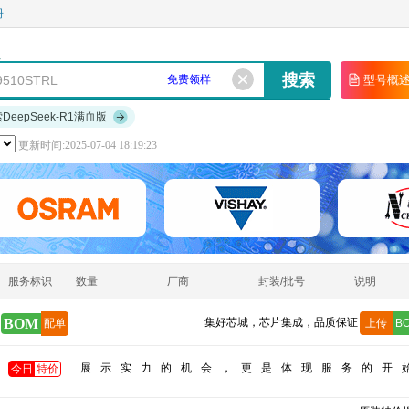
册
免费领样
型号概
索DeepSeek-R1满血版
更新时间:2025-07-04 18:19:23
服务标识
数量
厂商
封装/批号
说明
BOM
集好芯城，芯片集成，品质保证
配单
上传
B
展示实力的机会，更是体现服务的开
今日
特价