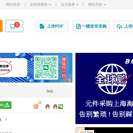
|
|
|
网站首页
采购商服务
会员服务
网站导航
0
述
上传PDF
一键发布采购
上传
广告
询价
OM
始！
芯知识