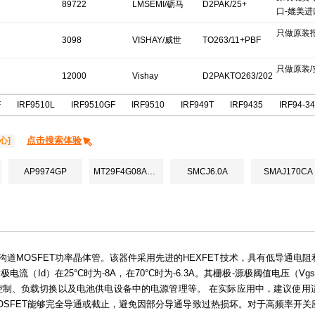
89722
LMSEMI/砺马
D2PAK/25+
口-媲美进
只做原装
3098
VISHAY/威世
TO263/11+PBF
只做原装/
12000
Vishay
D2PAKTO263/202
F
IRF9510L
IRF9510GF
IRF9510
IRF949T
IRF9435
IRF94-3
2+
点击搜索体验
心]
AP9974GP
MT29F4G08ABADAWP:D
SMCJ6.0A
SMAJ170CA
的P沟道MOSFET功率晶体管。该器件采用先进的HEXFET技术，具有低导通
流（Id）在25°C时为-8A，在70°C时为-6.3A。其栅极-源极阈值电压（Vgs
控制、负载切换以及电池供电设备中的电源管理等。 在实际应用中，建议使用
OSFET能够完全导通或截止，避免因部分导通导致过热损坏。对于高频率开关