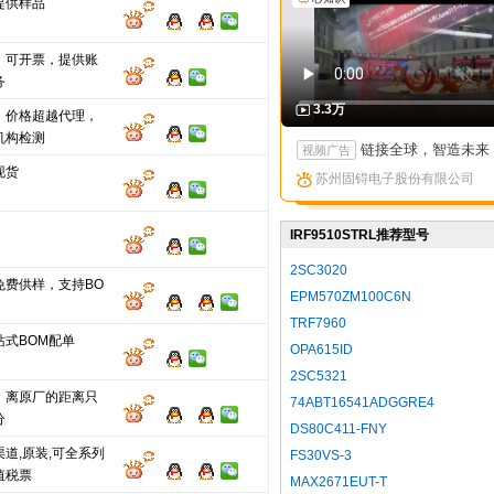
提供样品
，可开票，提供账
务
3.3万
，价格超越代理，
机构检测
链接全球，智造未来：苏州固锝以创新矩阵亮相国际高端产
视频广告
现货
苏州固锝电子股份有限公司
IRF9510STRL推荐型号
2SC3020
免费供样，支持BO
EPM570ZM100C6N
TRF7960
站式BOM配单
OPA615ID
2SC5321
，离原厂的距离只
74ABT16541ADGGRE4
分
DS80C411-FNY
道,原装,可全系列
FS30VS-3
值税票
MAX2671EUT-T