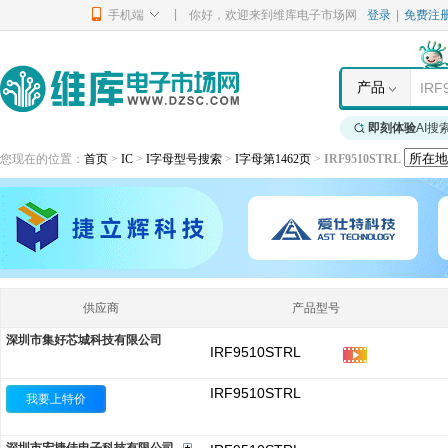
|
手机端
你好，欢迎来到维库电子市场网
登录
|
免费注
产品
即刻体验
AI搜
您现在的位置：
首页
>
IC
>
I字母型号搜索
>
I字母第1462页
>
IRF9510STRL
供应商
产品型号
深圳市集好芯城科技有限公司
IRF9510STRL
IRF9510STRL
我要上特价