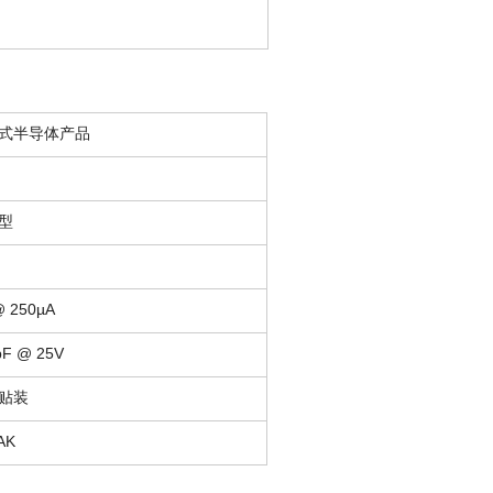
式半导体产品
型
@ 250µA
pF @ 25V
贴装
AK