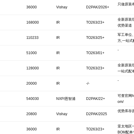
只做原装
36000
Vishay
D2PAK/2026+
全新原装现
168000
IR
TO263/23+
优势渠道
军工单位
110233
IR
TO263/25+
方,一站式
-
51000
IR
TO263/01+
全新原装现
128000
IR
TO263/23+
一站式配
-
20000
IR
-/-
可查官网http
540030
NXP/恩智浦
D2PAK/22+
om/
优势库存
20800
Vishay
D2PAK/2025
亚太地区
36000
IR
TO263/23+
BOM配