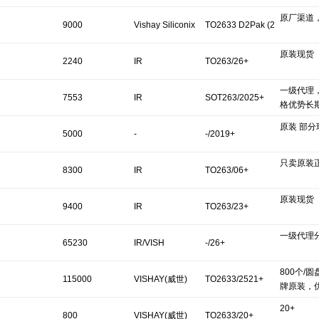
原厂渠道
9000
Vishay Siliconix
TO2633 D2Pak (2
原装现货
Leads + Tab) TO26
2240
IR
TO263/26+
一级代理
3AB/2024+
7553
IR
SOT263/2025+
格优势长
原装 部
5000
-
-/2019+
只卖原装
8300
IR
TO263/06+
原装现货
9400
IR
TO263/23+
一级代理
65230
IR/VISH
-/26+
800个/
115000
VISHAY(威世)
TO2633/2521+
牌原装，
20+
800
VISHAY(威世)
TO2633/20+