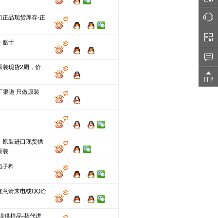
口正品现货库存-正
一赔十
原装现货2周，价
原厂渠道 只做原装
，原装进口现货供
原装
电子料
有意请来电或QQ洽
提供样品-替代进