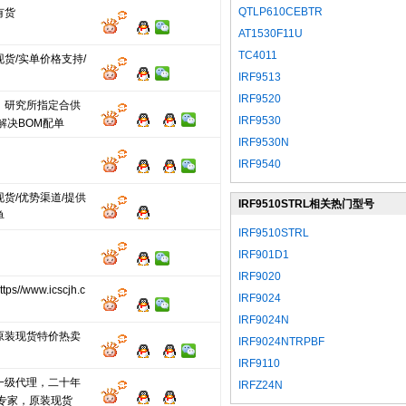
QTLP610CEBTR
有货
AT1530F11U
TC4011
货/实单价格支持/
IRF9513
IRF9520
、研究所指定合供
IRF9530
解决BOM配单
IRF9530N
IRF9540
货/优势渠道/提供
IRF9510STRL相关热门型号
单
IRF9510STRL
IRF901D1
IRF9020
s//www.icscjh.c
IRF9024
IRF9024N
原装现货特价热卖
IRF9024NTRPBF
IRF9110
一级代理，二十年
IRFZ24N
单专家，原装现货