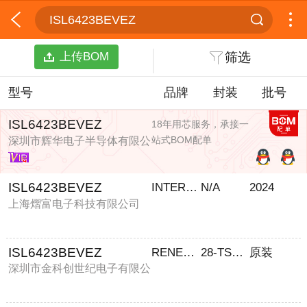
ISL6423BEVEZ
上传BOM
筛选
型号
品牌
封装
批号
ISL6423BEVEZ
18年用芯服务，承接一
站式BOM配单
深圳市辉华电子半导体有限公
司
ISL6423BEVEZ
INTERSIL
N/A
2024
上海熠富电子科技有限公司
ISL6423BEVEZ
RENESAS/瑞萨
28-TSSOP-EP
原装
深圳市金科创世纪电子有限公
司