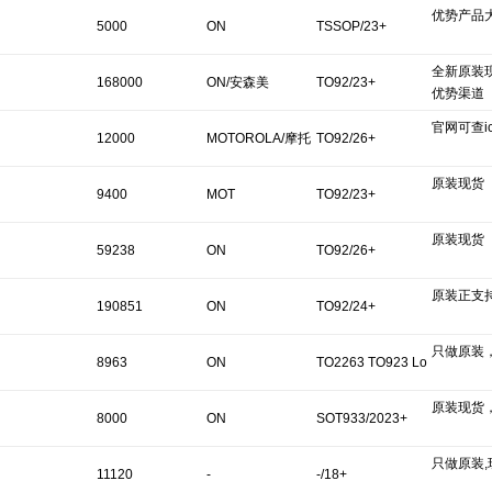
优势产品
5000
ON
TSSOP/23+
全新原装现
168000
ON/安森美
TO92/23+
优势渠道
官网可查ics
12000
MOTOROLA/摩托
TO92/26+
原装现货
罗拉
9400
MOT
TO92/23+
原装现货
59238
ON
TO92/26+
原装正支
190851
ON
TO92/24+
只做原装
8963
ON
TO2263 TO923 Lo
原装现货
Semiconductor
ng Body/22+
8000
ON
SOT933/2023+
只做原装,
11120
-
-/18+