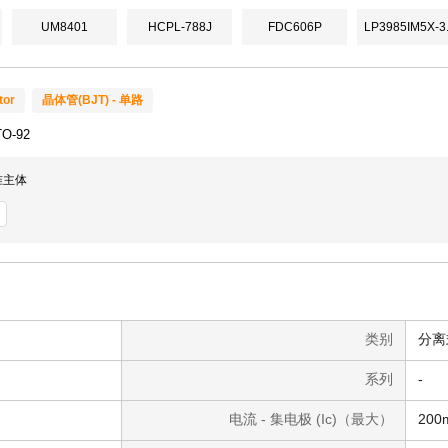
UM8401
HCPL-788J
FDC606P
LP3985IM5X-3
tor
晶体管(BJT) - 单路
O-92
标准主体
类别
分离
系列
-
电流 - 集电极 (Ic)（最大）
200