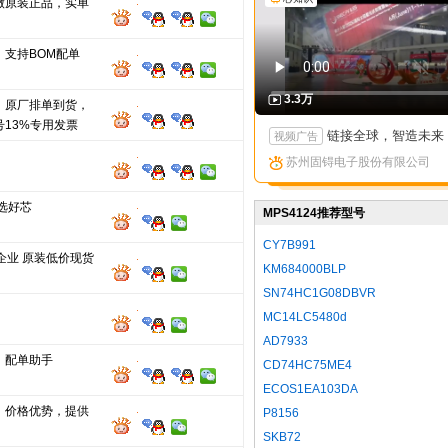
做原装正品，实单
，支持BOM配单
3.3万
，原厂排单到货，
号13%专用发票
链接全球，智造未来：苏州固锝以创新矩阵亮相国际高端产
视频广告
苏州固锝电子股份有限公司
选好芯
MPS4124推荐型号
CY7B991
企业 原装低价现货
KM684000BLP
SN74HC1G08DBVR
MC14LC5480d
AD7933
，配单助手
CD74HC75ME4
ECOS1EA103DA
，价格优势，提供
P8156
SKB72