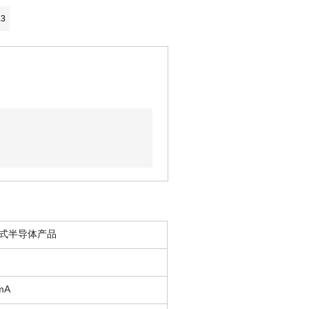
.3
式半导体产品
mA