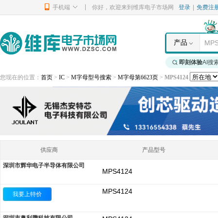
|
手机端
你好，欢迎来到维库电子市场网
登录
|
免费注
产品
即刻体验
AI搜
您现在的位置：
首页
>
IC
>
M字母型号搜索
>
M字母第6623页
>
MPS4124
供应商
产品型号
深圳市辉华电子半导体有限公司
MPS4124
MPS4124
我要上特价