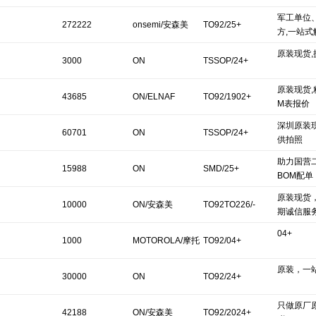
军工单位
272222
onsemi/安森美
TO92/25+
方,一站式
原装现货
3000
ON
TSSOP/24+
原装现货,
43685
ON/ELNAF
TO92/1902+
M表报价
深圳原装
60701
ON
TSSOP/24+
供拍照
助力国营
15988
ON
SMD/25+
BOM配单
原装现货
Semiconductor(安
10000
ON/安森美
TO92TO226/-
期诚信服
森美)
04+
1000
MOTOROLA/摩托
TO92/04+
原装，一
罗拉
30000
ON
TO92/24+
只做原厂
42188
ON/安森美
TO92/2024+