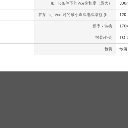
Ib、Ic条件下的Vce饱和度（最大）
300
在某 Ic、Vce 时的最小直流电流增益 (hFE)
120
频率 - 转换
170
封装/外壳
TO-
包装
散装