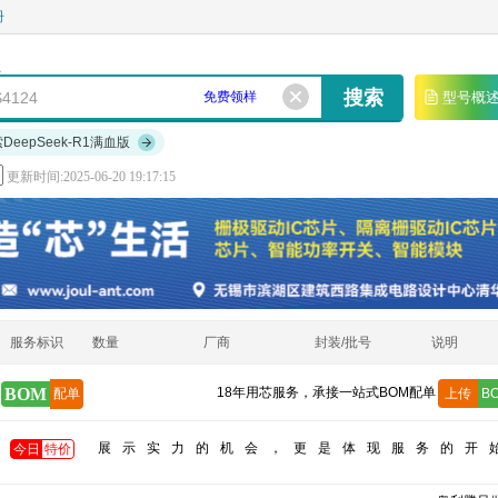
册
免费领样
型号概
索DeepSeek-R1满血版
更新时间:2025-06-20 19:17:15
服务标识
数量
厂商
封装/批号
说明
BOM
18年用芯服务，承接一站式BOM配单
配单
上传
B
展示实力的机会，更是体现服务的开
今日
特价