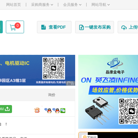
|
|
|
网站首页
采购商服务
会员服务
网站导航
0
述
查看PDF
一键发布采购
上传
广告
询价
OM
始！
芯知识