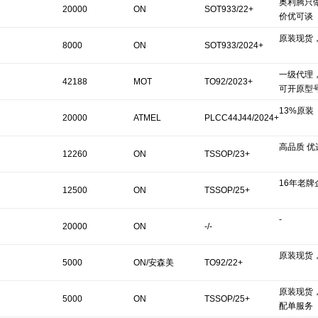
奥利腾只
20000
ON
SOT933/22+
价优可谈
原装现货
8000
ON
SOT933/2024+
一级代理
42188
MOT
TO92/2023+
可开原型
13%原装
20000
ATMEL
PLCC44J44/2024+
高品质 优
12260
ON
TSSOP/23+
16年老牌
12500
ON
TSSOP/25+
-
20000
ON
-/-
原装现货
5000
ON/安森美
TO92/22+
原装现货
5000
ON
TSSOP/25+
配单服务